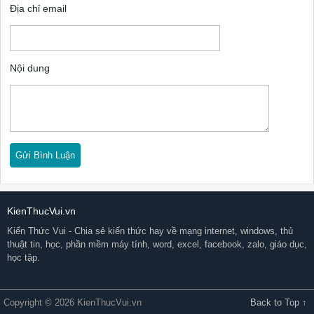
Địa chỉ email
Nội dung
KienThucVui.vn
Kiến Thức Vui - Chia sẻ kiến thức hay về mạng internet, windows, thủ
thuật tin, học, phần mềm máy tính, word, excel, facebook, zalo, giáo dục,
học tập.
Copyright © 2026 KienThucVui.vn
Back to Top ↑