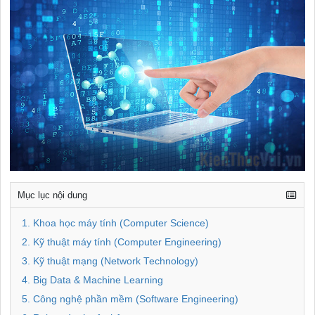
Mục lục nội dung
1. Khoa học máy tính (Computer Science)
2. Kỹ thuật máy tính (Computer Engineering)
3. Kỹ thuật mạng (Network Technology)
4. Big Data & Machine Learning
5. Công nghệ phần mềm (Software Engineering)