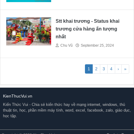
Stt khai trương - Status khai
trương cửa hàng ấn tượng
nhất
Chu Vũ
September 25, 2024
1
2
3
4
›
»
KienThucVui.vn
Kiến Thức Vui - Chia sẻ kiến thức hay về mạng internet, windows, thủ
thuật tin, học, phần mềm máy tính, word, excel, facebook, zalo, giáo dục,
học tập.