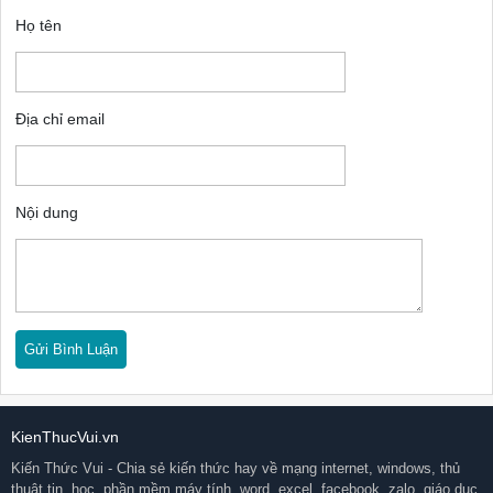
Họ tên
Địa chỉ email
Nội dung
KienThucVui.vn
Kiến Thức Vui - Chia sẻ kiến thức hay về mạng internet, windows, thủ
thuật tin, học, phần mềm máy tính, word, excel, facebook, zalo, giáo dục,