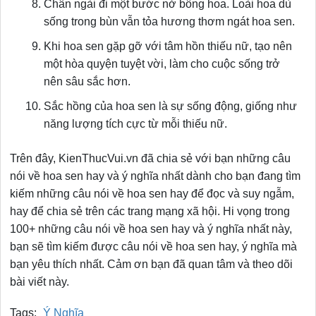
Chân ngài đi một bước nở bông hoa. Loài hoa dù
sống trong bùn vẫn tỏa hương thơm ngát hoa sen.
Khi hoa sen gặp gỡ với tâm hồn thiếu nữ, tạo nên
một hòa quyện tuyệt vời, làm cho cuộc sống trở
nên sâu sắc hơn.
Sắc hồng của hoa sen là sự sống động, giống như
năng lượng tích cực từ mỗi thiếu nữ.
Trên đây, KienThucVui.vn đã chia sẻ với bạn những câu
nói về hoa sen hay và ý nghĩa nhất dành cho bạn đang tìm
kiếm những câu nói về hoa sen hay để đọc và suy ngẫm,
hay để chia sẻ trên các trang mạng xã hội. Hi vọng trong
100+ những câu nói về hoa sen hay và ý nghĩa nhất này,
bạn sẽ tìm kiếm được câu nói về hoa sen hay, ý nghĩa mà
bạn yêu thích nhất. Cảm ơn bạn đã quan tâm và theo dõi
bài viết này.
Tags:
Ý Nghĩa