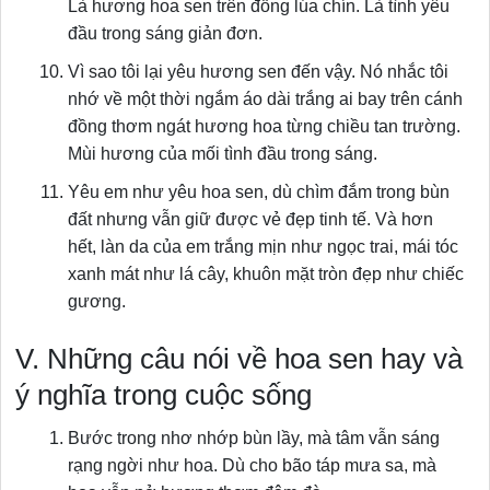
Là hương hoa sen trên đồng lúa chín. Là tình yêu
đầu trong sáng giản đơn.
Vì sao tôi lại yêu hương sen đến vậy. Nó nhắc tôi
nhớ về một thời ngắm áo dài trắng ai bay trên cánh
đồng thơm ngát hương hoa từng chiều tan trường.
Mùi hương của mối tình đầu trong sáng.
Yêu em như yêu hoa sen, dù chìm đắm trong bùn
đất nhưng vẫn giữ được vẻ đẹp tinh tế. Và hơn
hết, làn da của em trắng mịn như ngọc trai, mái tóc
xanh mát như lá cây, khuôn mặt tròn đẹp như chiếc
gương.
V. Những câu nói về hoa sen hay và
ý nghĩa trong cuộc sống
Bước trong nhơ nhớp bùn lầy, mà tâm vẫn sáng
rạng ngời như hoa. Dù cho bão táp mưa sa, mà