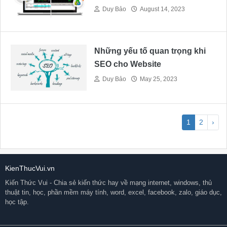
Duy Bảo
August 14, 2023
Những yếu tố quan trọng khi
SEO cho Website
Duy Bảo
May 25, 2023
1
2
›
KienThucVui.vn
Kiến Thức Vui - Chia sẻ kiến thức hay về mạng internet, windows, thủ
thuật tin, học, phần mềm máy tính, word, excel, facebook, zalo, giáo dục,
học tập.