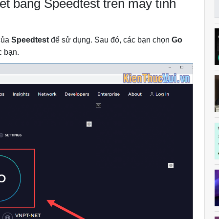
net bằng Speedtest trên máy tính
 của
Speedtest
để sử dụng. Sau đó, các bạn chọn
Go
c bạn.