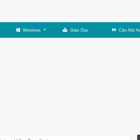
Windows
Giáo Dục
Câu Nói H