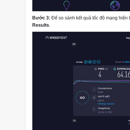
Bước 3:
Để so sánh kết quả tốc độ mạng hiện t
Results
.