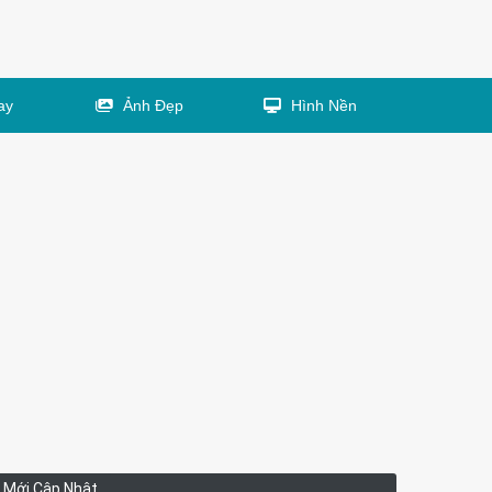
ay
Ảnh Đẹp
Hình Nền
Mới Cập Nhật