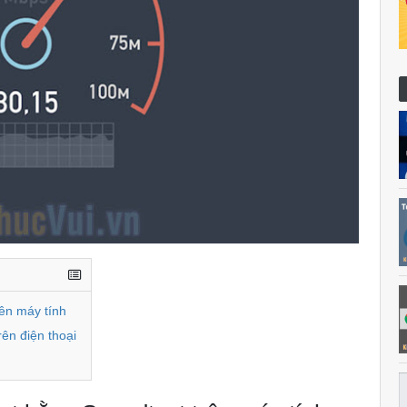
rên máy tính
rên điện thoại