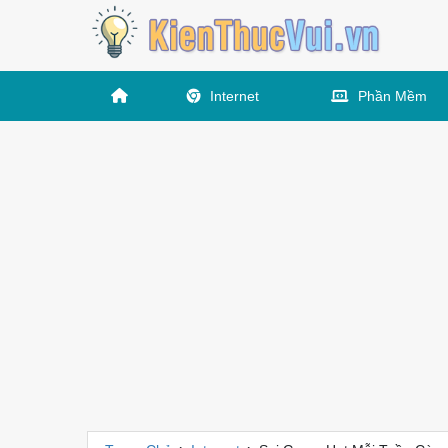
Internet
Phần Mềm