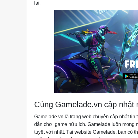
lại.
Cùng Gamelade.vn cập nhật 
Gamelade.vn là trang web chuyên cập nhật tin 
dẫn chơi game hữu ích. Gamelade luôn mong 
tuyệt vời nhất. Tại website Gamelade, bạn có 