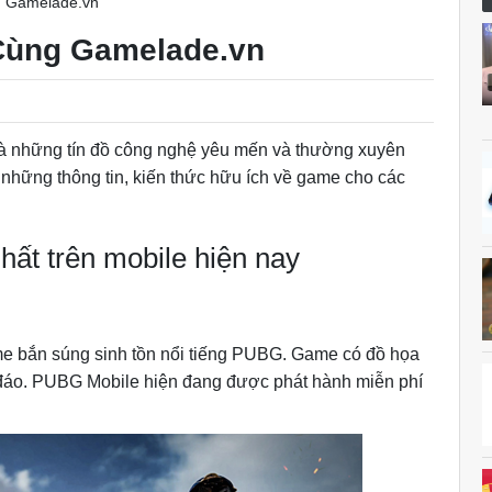
g Gamelade.vn
Cùng Gamelade.vn
và những tín đồ công nghệ yêu mến và thường xuyên
những thông tin, kiến thức hữu ích về game cho các
ất trên mobile hiện nay
e bắn súng sinh tồn nổi tiếng PUBG. Game có đồ họa
c đáo. PUBG Mobile hiện đang được phát hành miễn phí