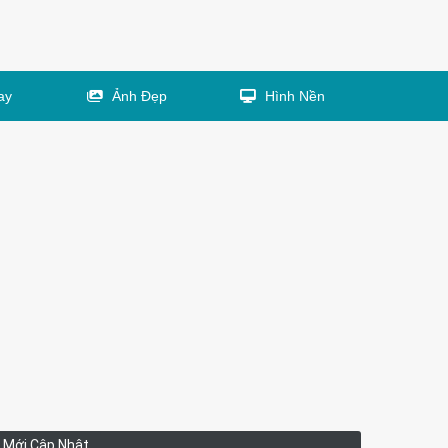
ay
Ảnh Đẹp
Hình Nền
Mới Cập Nhật