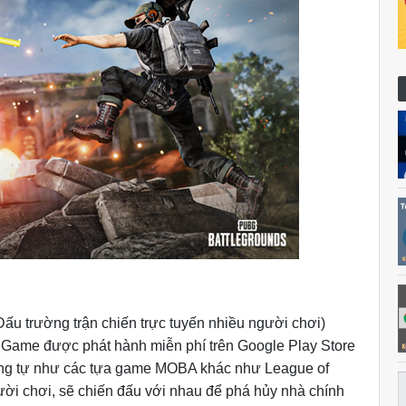
u trường trận chiến trực tuyến nhiều người chơi)
 Game được phát hành miễn phí trên Google Play Store
ương tự như các tựa game MOBA khác như League of
ười chơi, sẽ chiến đấu với nhau để phá hủy nhà chính