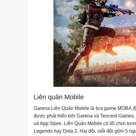
Liên quân Mobile
Garena Liên Quân Mobile là tựa game MOBA (Đấ
được phát triển bởi Garena và Tencent Games.
và App Store. Liên Quân Mobile có lối chơi t
Legends hay Dota 2. Hai đội, mỗi đội gồm 5 ng