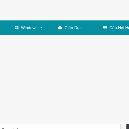
Windows
Giáo Dục
Câu Nói H