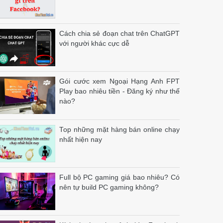
Cách chia sẻ đoạn chat trên ChatGPT
với người khác cực dễ
Gói cước xem Ngoại Hạng Anh FPT
Play bao nhiêu tiền - Đăng ký như thế
nào?
Top những mặt hàng bán online chạy
nhất hiện nay
Full bộ PC gaming giá bao nhiêu? Có
nên tự build PC gaming không?