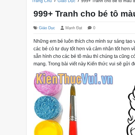
›
›
Trang Chủ
Giáo Dục
999+ Tranh cho bé tô màu 
999+ Tranh cho bé tô mà
Giáo Dục
Mạnh Đạt
0
Những em bé luôn thích cho mình sự sáng tạo v
các bé có tư duy tốt hơn và cảm nhận tốt hơn v
sẵn hình cho các bé tô màu thì chúng ta cũng có
mạng. Trong bài viết này Kiến thức vui sẽ gửi 