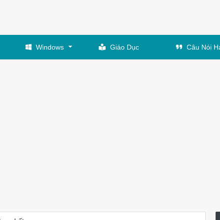
Windows
Giáo Dục
Câu Nói H