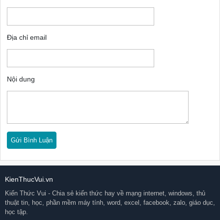
Địa chỉ email
Nội dung
KienThucVui.vn
Kiến Thức Vui - Chia sẻ kiến thức hay về mạng internet, windows, thủ
thuật tin, học, phần mềm máy tính, word, excel, facebook, zalo, giáo dục,
học tập.