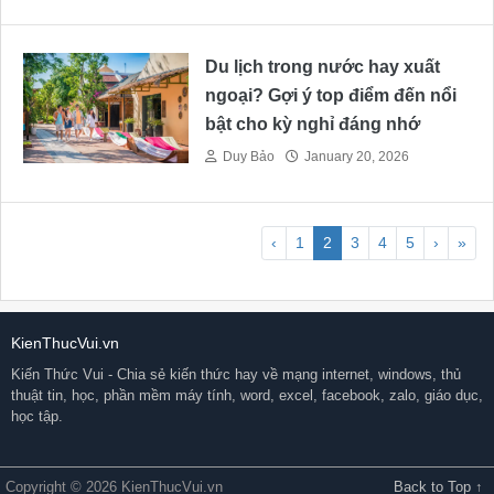
Du lịch trong nước hay xuất
ngoại? Gợi ý top điểm đến nổi
bật cho kỳ nghỉ đáng nhớ
Duy Bảo
January 20, 2026
‹
1
2
3
4
5
›
»
KienThucVui.vn
Kiến Thức Vui - Chia sẻ kiến thức hay về mạng internet, windows, thủ
thuật tin, học, phần mềm máy tính, word, excel, facebook, zalo, giáo dục,
học tập.
Copyright © 2026 KienThucVui.vn
Back to Top ↑