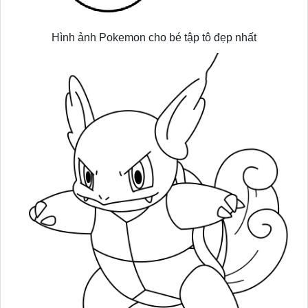
Hình ảnh Pokemon cho bé tập tô đẹp nhất