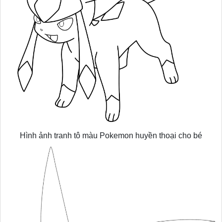
Hình ảnh tranh tô màu Pokemon huyền thoại cho bé