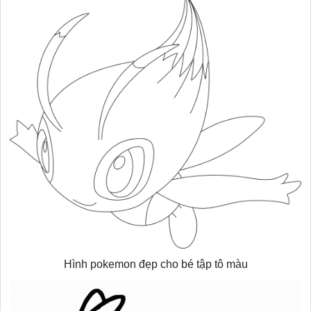
Hình pokemon đẹp cho bé tập tô màu