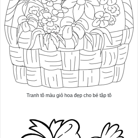
Tranh tô màu giỏ hoa đẹp cho bé tập tô