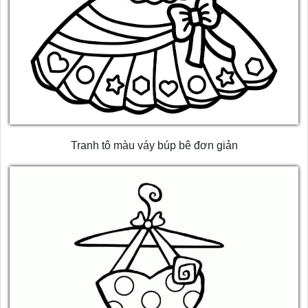
Tranh tô màu váy búp bê đơn giản