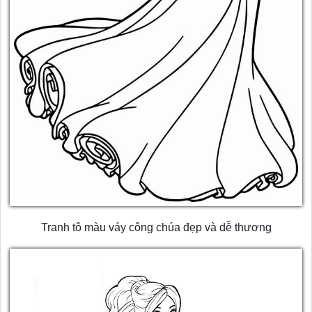
Tranh tô màu váy công chúa đẹp và dễ thương