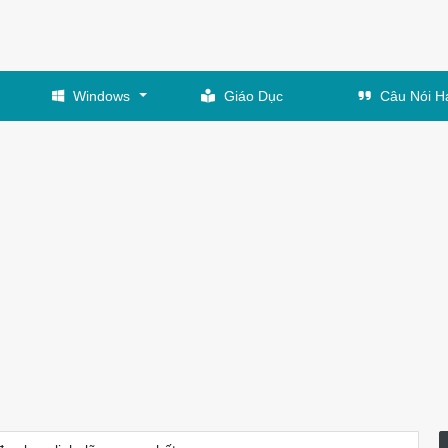
Windows
Giáo Dục
Câu Nói H