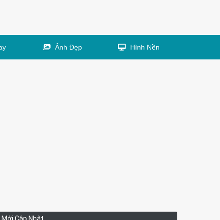
ay
Ảnh Đẹp
Hình Nền
Mới Cập Nhật