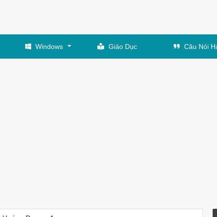
Windows
Giáo Dục
Câu Nói H