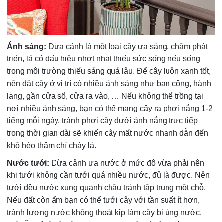
Ánh sáng:
Dừa cảnh là một loại cây ưa sáng, chậm phát
triển, lá có dấu hiệu nhợt nhạt thiếu sức sống nếu sống
trong môi trường thiếu sáng quá lâu. Để cây luôn xanh tốt,
nên đặt cây ở vị trí có nhiều ánh sáng như ban công, hành
lang, gần cửa sổ, cửa ra vào, … Nếu không thể trồng tại
nơi nhiều ánh sáng, bạn có thể mang cây ra phơi nắng 1-2
tiếng mỗi ngày, tránh phơi cây dưới ánh nắng trực tiếp
trong thời gian dài sẽ khiến cây mất nước nhanh dẫn đến
khô héo thậm chí cháy lá.
Nước tưới:
Dừa cảnh ưa nước ở mức độ vừa phải nên
khi tưới không cần tưới quá nhiều nước, đủ là được. Nên
tưới đều nước xung quanh chậu tránh tập trung một chỗ.
Nếu đất còn ẩm bạn có thể tưới cây với tần suất ít hơn,
tránh lượng nước không thoát kịp làm cây bị úng nước,