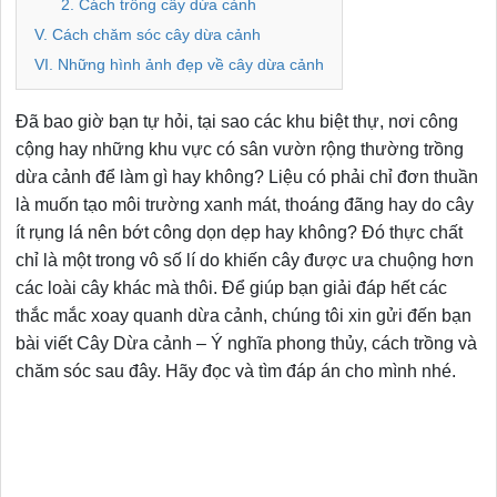
2. Cách trồng cây dừa cảnh
V. Cách chăm sóc cây dừa cảnh
VI. Những hình ảnh đẹp về cây dừa cảnh
Đã bao giờ bạn tự hỏi, tại sao các khu biệt thự, nơi công
cộng hay những khu vực có sân vườn rộng thường trồng
dừa cảnh để làm gì hay không? Liệu có phải chỉ đơn thuần
là muốn tạo môi trường xanh mát, thoáng đãng hay do cây
ít rụng lá nên bớt công dọn dẹp hay không? Đó thực chất
chỉ là một trong vô số lí do khiến cây được ưa chuộng hơn
các loài cây khác mà thôi. Để giúp bạn giải đáp hết các
thắc mắc xoay quanh dừa cảnh, chúng tôi xin gửi đến bạn
bài viết Cây Dừa cảnh – Ý nghĩa phong thủy, cách trồng và
chăm sóc sau đây. Hãy đọc và tìm đáp án cho mình nhé.