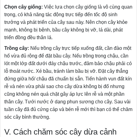
Chọn cây giống:
Việc lựa chọn cây giống là vô cùng quan
trọng, có khả năng tác động trực tiếp đến tốc độ sinh
trưởng và phát triển của cây sau này. Nên chọn cây khỏe
mạnh, không bị bệnh, bầu cây không bị vỡ, lá dài, phát
triển đồng đều thân lá.
Trồng cây:
Nếu trồng cây trực tiếp xuống đất, cần đào một
hố vừa đủ rộng để đặt bầu cây. Nếu trồng trong chậu, cần
lót một lớp đất dưới đáy chậu trước, đảm bảo chậu phải có
lỗ thoát nước. Xé bầu, tránh làm bầu bị vỡ. Đặt cây thẳng
đứng giữa hố/ chậu đã chuẩn bị sẵn. Tiến hành vun đất kín
rễ và nén vừa phải sao cho cây dừa không bị đổ nhưng
cũng không nén quá chặt gây áp lực lên rễ và một phần
thân cây. Tưới nước ở dạng phun sương cho cây. Sau vài
tuần cây đã đủ cứng cáp và bén rễ mới thì bạn có thể chăm
sóc cây bình thường.
V. Cách chăm sóc cây dừa cảnh