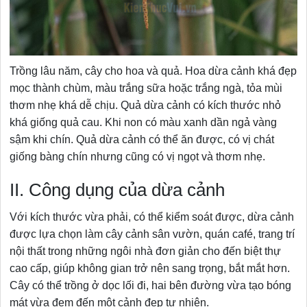
Trồng lâu năm, cây cho hoa và quả. Hoa dừa cảnh khá đẹp
mọc thành chùm, màu trắng sữa hoặc trắng ngà, tỏa mùi
thơm nhẹ khá dễ chịu. Quả dừa cảnh có kích thước nhỏ
khá giống quả cau. Khi non có màu xanh dần ngả vàng
sậm khi chín. Quả dừa cảnh có thể ăn được, có vị chát
giống bàng chín nhưng cũng có vị ngọt và thơm nhẹ.
II. Công dụng của dừa cảnh
Với kích thước vừa phải, có thể kiểm soát được, dừa cảnh
được lựa chọn làm cây cảnh sân vườn, quán café, trang trí
nội thất trong những ngôi nhà đơn giản cho đến biệt thự
cao cấp, giúp không gian trở nên sang trọng, bắt mắt hơn.
Cây có thể trồng ở dọc lối đi, hai bên đường vừa tạo bóng
mát vừa đem đến một cảnh đẹp tự nhiên.