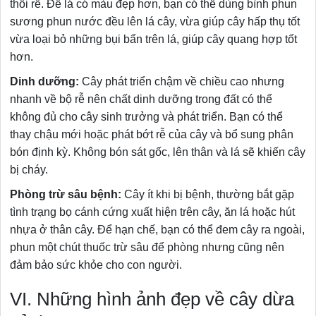
thối rễ. Để lá có màu đẹp hơn, bạn có thể dùng bình phun
sương phun nước đều lên lá cây, vừa giúp cây hấp thụ tốt
vừa loại bỏ những bụi bẩn trên lá, giúp cây quang hợp tốt
hơn.
Dinh dưỡng:
Cây phát triển chậm về chiều cao nhưng
nhanh về bộ rễ nên chất dinh dưỡng trong đất có thể
không đủ cho cây sinh trưởng và phát triển. Bạn có thể
thay chậu mới hoặc phát bớt rễ của cây và bổ sung phân
bón định kỳ. Không bón sát gốc, lên thân và lá sẽ khiến cây
bị cháy.
Phòng trừ sâu bệnh:
Cây ít khi bị bệnh, thường bắt gặp
tình trạng bọ cánh cứng xuất hiện trên cây, ăn lá hoặc hút
nhựa ở thân cây. Để hạn chế, bạn có thể đem cây ra ngoài,
phun một chút thuốc trừ sâu để phòng nhưng cũng nên
đảm bảo sức khỏe cho con người.
VI. Những hình ảnh đẹp về cây dừa