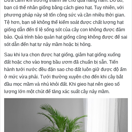
Dừa cảnh khi trưởng thành sẽ cho quả hàng năm. Do đó,
bạn có thể nhân giống bằng cách gieo hạt. Tuy nhiên, với
phương pháp này sẽ tốn công sức và cần nhiều thời gian.
Tệ hơn, bạn sẽ không thể kiểm soát được chất lượng hạt
giống dẫn đến tỉ lệ sống sót của cây con không được đảm
bảo. Quá trình bảo quản hạt giống cũng không được để sai
sót dẫn đến hạt tự nảy mầm hoặc bị hỏng.
Sau khi lựa chọn được hạt giống, giâm hạt giống xuống
đất hoặc cho vào trong bầu ươm đã chuẩn bị sẵn. Tiến
hành tưới nước đều đặn sao cho đất luôn giữ được độ ẩm
ở mức vừa phải. Tưới thường xuyên cho đến khi cây bắt
đầu mọc mầm và nhú khỏi đất. Khi gieo hạt nên gieo số
lượng lớn một chút để tăng xác suất cây nảy mầm.