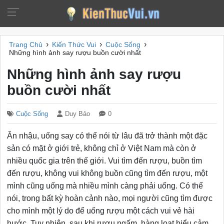
›
›
›
Trang Chủ
Kiến Thức Vui
Cuộc Sống
Những hình ảnh say rượu buồn cười nhất
Những hình ảnh say rượu
buồn cười nhất
Cuộc Sống
Duy Bảo
0
Ăn nhậu, uống say có thể nói từ lâu đã trở thành một đặc
sản có mặt ở giới trẻ, không chỉ ở Việt Nam mà còn ở
nhiều quốc gia trên thế giới. Vui tìm đến rượu, buồn tìm
đến rượu, không vui không buồn cũng tìm đến rượu, một
mình cũng uống mà nhiều mình càng phải uống. Có thể
nói, trong bất kỳ hoàn cảnh nào, mọi người cũng tìm được
cho mình một lý do để uống rượu một cách vui vẻ hài
hước. Tuy nhiên, sau khi rượu ngấm, hàng loạt biểu cảm