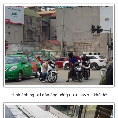
Hình ảnh người đàn ông uống rượu say xỉn khó đỡ