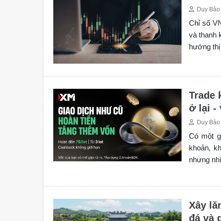
Duy Bảo
Chỉ số V
và thanh 
hướng thị
Trade 
ở lại 
Duy Bảo
Có một gi
khoản, kh
nhưng nhìn
Xây lă
đá và 