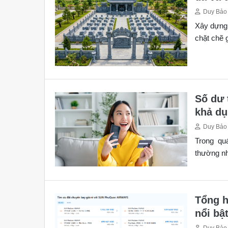
Duy Bảo
Xây dựng 
chặt chẽ 
Số dư 
khả d
Duy Bảo
Trong qu
thường nh
Tổng h
nổi bậ
Duy Bảo