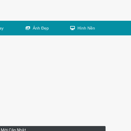
ay
Ảnh Đẹp
Hình Nền
Mới Cập Nhật