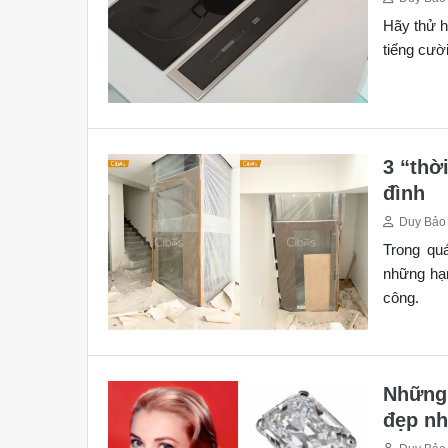
Hãy thử h
tiếng cười
3 “thờ
đình
Duy Bảo
Trong qu
những hạn
công.
Những 
đẹp nh