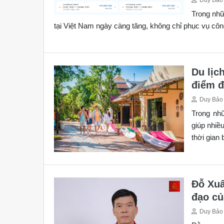
Trong nh
tại Việt Nam ngày càng tăng, không chỉ phục vụ công
Du lịc
điểm đ
Duy Bảo
Trong nhữ
giúp nhiề
thời gian 
Đỗ Xuâ
đạo củ
Duy Bảo