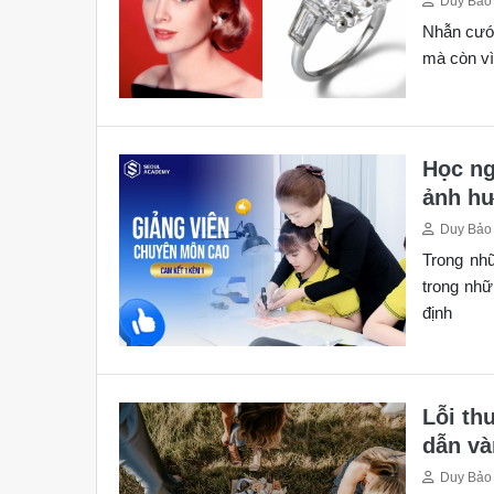
Duy Bảo
Nhẫn cưới
mà còn vì
Học ng
ảnh hư
Duy Bảo
Trong nh
trong nhữ
định
Lỗi th
dẫn và
Duy Bảo