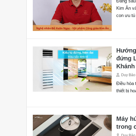
Đằng sau
Kim Ân và
con ưu tú
Hướng 
đứng L
Khánh
Duy Bảo
Điều hòa 
thiết bị h
Máy hú
trong 
Duy Bảo