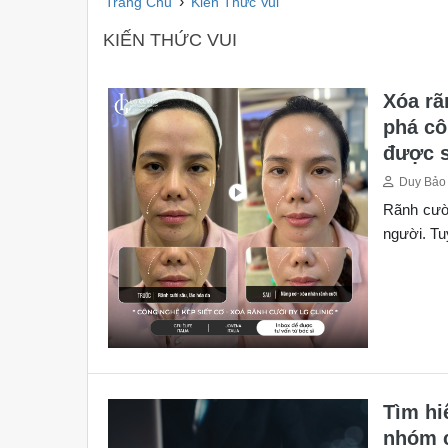
›
Trang Chủ
Kiến Thức Vui
KIẾN THỨC VUI
Xóa rã
phá cô
được s
Duy Bảo
Rãnh cười
người. Tu
Tìm hi
nhóm c