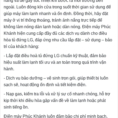
năng và dễ gây sốc nhiệt khi bước ra môi trường bên
ngoài. Luôn đóng kín cửa trong suốt thời gian sử dụng để
giúp máy làm lạnh nhanh và ổn định. Đồng thời, hãy đặt
máy ở vị trí thông thoáng, tránh ánh nắng trực tiếp để
không làm nóng dàn lạnh hoặc dàn nóng. Điện máy Phúc
Khánh hiện cung cấp đầy đủ các dịch vụ dành cho điều
hòa tủ đứng LG, đáp ứng nhu cầu lắp đặt – sử dụng – bảo
trì của khách hàng:
- Lắp đặt điều hoà tủ đứng LG chuẩn kỹ thuật, đảm bảo
hiệu suất làm lạnh tối ưu và an toàn trong quá trình vận
hành.
- Dịch vụ bảo dưỡng – vệ sinh trọn gói, giúp thiết bị luôn
sạch sẽ, hoạt động ổn định và tiết kiệm điện.
- Nạp gas, kiểm tra lỗi và xử lý sự cố nhanh chóng, hỗ trợ
kịp thời khi điều hòa gặp vấn đề về làm lạnh hoặc phát
sinh tiếng ồn.
Điện máy Phúc Khánh luôn đảm bảo chi phí minh bạch,