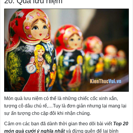
20. Quà lưu niệm
Món quà lưu niệm có thể là những chiếc cốc xinh xắn,
tượng cô dâu chú rể,…Tuy là đơn giản nhưng lại mang lại
sự ấn tượng cho cặp đôi khi nhận chúng.
Cảm ơn các bạn đã dành thời gian theo dõi bài viết
Top 20
món quà cưới ý nghĩa nhất
và đừng quên để lại bình