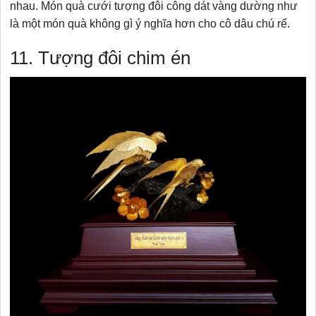
nhau. Món quà cưới tượng đôi công dát vàng dường như
là một món quà không gì ý nghĩa hơn cho cô dâu chú rể.
11. Tượng đôi chim én