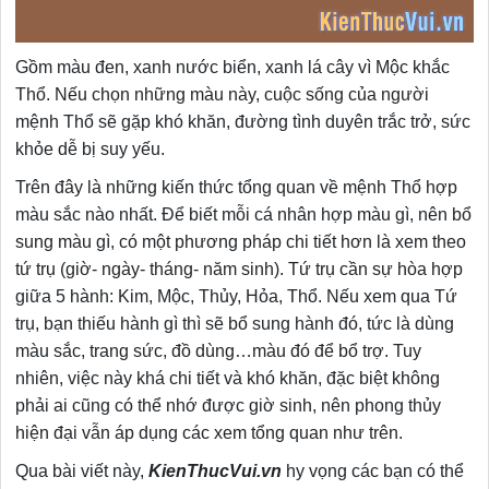
Gồm màu đen, xanh nước biển, xanh lá cây vì Mộc khắc
Thổ. Nếu chọn những màu này, cuộc sống của người
mệnh Thổ sẽ gặp khó khăn, đường tình duyên trắc trở, sức
khỏe dễ bị suy yếu.
Trên đây là những kiến thức tổng quan về mệnh Thổ hợp
màu sắc nào nhất. Để biết mỗi cá nhân hợp màu gì, nên bổ
sung màu gì, có một phương pháp chi tiết hơn là xem theo
tứ trụ (giờ- ngày- tháng- năm sinh). Tứ trụ cần sự hòa hợp
giữa 5 hành: Kim, Mộc, Thủy, Hỏa, Thổ. Nếu xem qua Tứ
trụ, bạn thiếu hành gì thì sẽ bổ sung hành đó, tức là dùng
màu sắc, trang sức, đồ dùng…màu đó để bổ trợ. Tuy
nhiên, việc này khá chi tiết và khó khăn, đặc biệt không
phải ai cũng có thể nhớ được giờ sinh, nên phong thủy
hiện đại vẫn áp dụng các xem tổng quan như trên.
Qua bài viết này,
KienThucVui.vn
hy vọng các bạn có thể