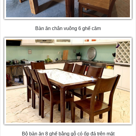
Bàn ăn chân vuông 6 ghế căm
Bộ bàn ăn 8 ghế bằng gỗ có ốp đá trên mặt