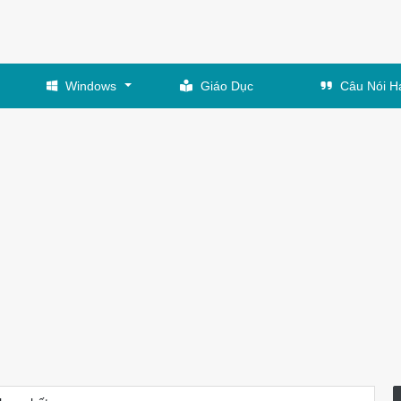
Windows
Giáo Dục
Câu Nói H