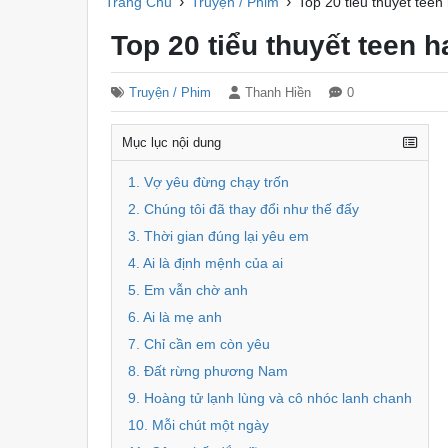
›
›
Trang Chủ
Truyện / Phim
Top 20 tiểu thuyết teen
Top 20 tiểu thuyết teen h
Truyện / Phim
Thanh Hiền
0
Mục lục nội dung
1. Vợ yêu đừng chạy trốn
2. Chúng tôi đã thay đổi như thế đấy
3. Thời gian đúng lại yêu em
4. Ai là định mệnh của ai
5. Em vẫn chờ anh
6. Ai là mẹ anh
7. Chỉ cần em còn yêu
8. Đất rừng phương Nam
9. Hoàng tử lạnh lùng và cô nhóc lanh chanh
10. Mỗi chút một ngày