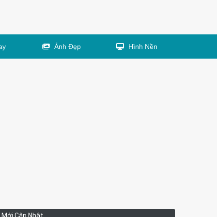
ay
Ảnh Đẹp
Hình Nền
Mới Cập Nhật