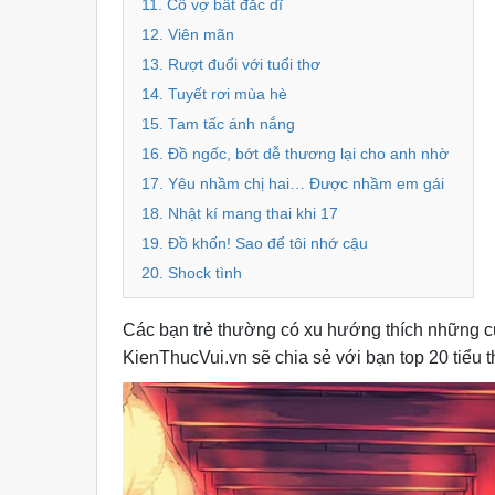
11. Cô vợ bất đắc dĩ
12. Viên mãn
13. Rượt đuổi với tuổi thơ
14. Tuyết rơi mùa hè
15. Tam tấc ánh nắng
16. Đồ ngốc, bớt dễ thương lại cho anh nhờ
17. Yêu nhầm chị hai… Được nhầm em gái
18. Nhật kí mang thai khi 17
19. Đồ khốn! Sao để tôi nhớ cậu
20. Shock tình
Các bạn trẻ thường có xu hướng thích những cu
KienThucVui.vn sẽ chia sẻ với bạn top 20 tiểu t