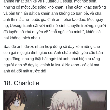
anime Nhật Bản kể về Fuutarou Uesugi, một học sinh,
nhưng có một cuộc sống khó khăn. Tính cách khác thường
và bản tính ẩn dật đã khiến anh không có bạn bè, và cha
anh thì mắc nợ, buộc gia đình anh phải lao đao. Một ngày
nọ, Uesugi tranh cãi với một nữ sinh chuyển trường, người
đã tuyên bố chủ quyền về "chỗ ngồi của mình", khiến cả
hai không thích nhau.
Sau đó anh được nhận hợp đồng sẽ dạy kèm riêng cho
con gái một gia đình giàu có. Anh chấp nhận yêu cầu bản
hợp đồng, nhưng thật bất ngờ khi anh phát hiện ra rằng
người anh sẽ dạy lại chính là Itsuki Nakano - cô gái mà
anh đã đối mặt trước đó!
18. Charlotte