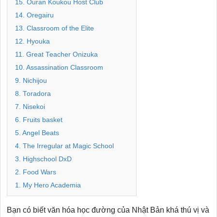
15. Ouran Koukou Host Club
14. Oregairu
13. Classroom of the Elite
12. Hyouka
11. Great Teacher Onizuka
10. Assassination Classroom
9. Nichijou
8. Toradora
7. Nisekoi
6. Fruits basket
5. Angel Beats
4. The Irregular at Magic School
3. Highschool DxD
2. Food Wars
1. My Hero Academia
Bạn có biết văn hóa học đường của Nhật Bản khá thú vị và