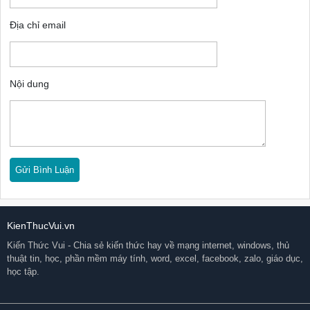
Địa chỉ email
Nội dung
KienThucVui.vn
Kiến Thức Vui - Chia sẻ kiến thức hay về mạng internet, windows, thủ
thuật tin, học, phần mềm máy tính, word, excel, facebook, zalo, giáo dục,
học tập.