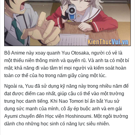
Bộ Anime này xoay quanh Yuu Otosaka, người có vẻ là
một thiếu niên thông minh và quyến rũ. Và anh ta có một bí
mật; khả năng đi vào tâm trí mọi người và kiểm soát hoàn
toàn cơ thể của họ trong năm giây cùng một lúc.
Ngoài ra, Yuu đã sử dụng kỹ năng này trong nhiều năm để
đạt được điểm cao nhất, giúp cậu có thể vào một trường
trung học danh tiếng. Khi Nao Tomori bí ẩn bắt Yuu sử
dụng sức mạnh của mình, cô ấy ép buộc anh và em gái
Ayumi chuyển đến Học viện Hoshinoumi. Một ngôi trường
dành cho những học sinh có năng lực siêu nhiên.