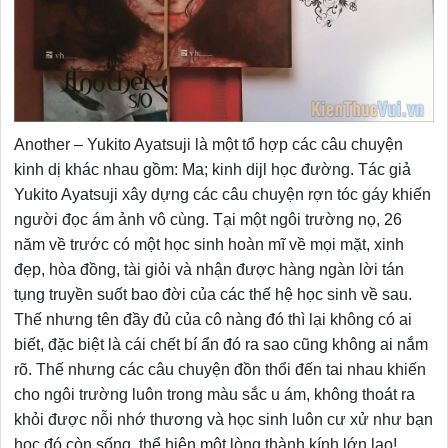
Another – Yukito Ayatsuji là một tổ hợp các câu chuyện
kinh dị khác nhau gồm: Ma; kinh dijl học đường. Tác giả
Yukito Ayatsuji xây dựng các câu chuyện rợn tóc gáy khiến
người đọc ám ảnh vô cùng. Tại một ngôi trường nọ, 26
năm về trước có một học sinh hoàn mĩ về mọi mặt, xinh
đẹp, hòa đồng, tài giỏi và nhận được hàng ngàn lời tán
tụng truyền suốt bao đời của các thế hệ học sinh về sau.
Thế nhưng tên đầy đủ của cô nàng đó thì lại không có ai
biết, đặc biệt là cái chết bí ẩn đó ra sao cũng không ai nắm
rõ. Thế nhưng các câu chuyện đồn thổi đến tai nhau khiến
cho ngôi trường luôn trong màu sắc u ám, không thoát ra
khỏi được nỗi nhớ thương và học sinh luôn cư xử như bạn
học đó còn sống, thể hiện một lòng thành kính lớn lao!