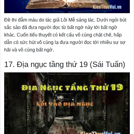
Đề thi đẫm máu do tác giả Lôi Mễ sáng tác. Dưới ngòi bút
sắc sảo đã đưa người đọc từ bất ngờ này tới bất ngờ
khác. Cuốn tiểu thuyết có kết cấu vô cùng chặt chẽ, hấp
dẫn có sức hút vô cùng lạ đưa người đọc tới nhiều sự sợ
hãi và vô cùng bất ngờ.
17. Địa ngục tầng thứ 19 (Sái Tuấn)