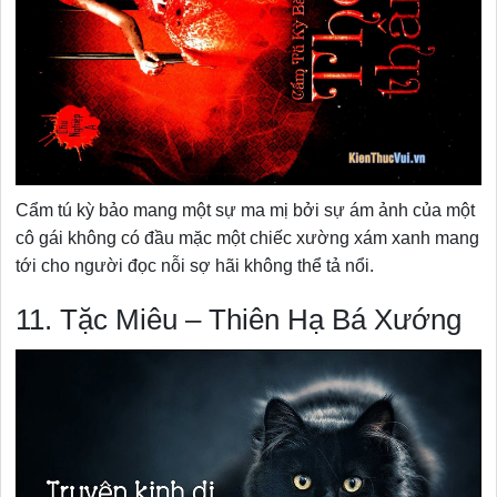
Cẩm tú kỳ bảo mang một sự ma mị bởi sự ám ảnh của một
cô gái không có đầu mặc một chiếc xường xám xanh mang
tới cho người đọc nỗi sợ hãi không thể tả nổi.
11. Tặc Miêu – Thiên Hạ Bá Xướng