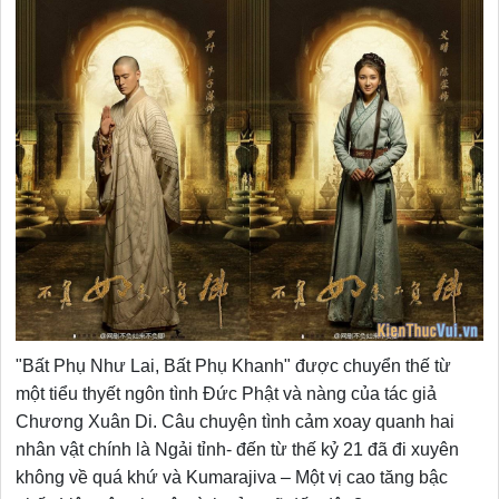
"Bất Phụ Như Lai, Bất Phụ Khanh" được chuyển thế từ
một tiểu thyết ngôn tình Đức Phật và nàng của tác giả
Chương Xuân Di. Câu chuyện tình cảm xoay quanh hai
nhân vật chính là Ngải tỉnh- đến từ thế kỷ 21 đã đi xuyên
không về quá khứ và Kumarajiva – Một vị cao tăng bậc