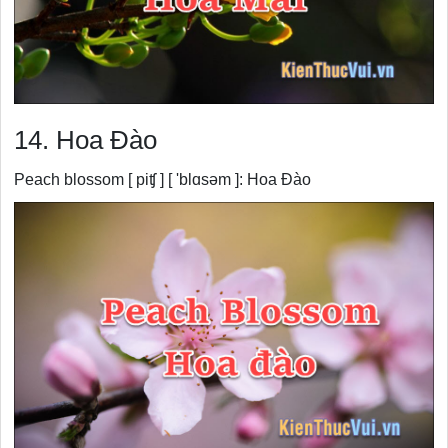
14. Hoa Đào
Peach blossom [ piʧ ] [ 'blɑsəm ]: Hoa Đào