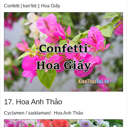
Confetti [ kən'fɛti ]: Hoa Giấy
17. Hoa Anh Thảo
Cyclamen /ˈsaɪkləmən/: Hoa Anh Thảo