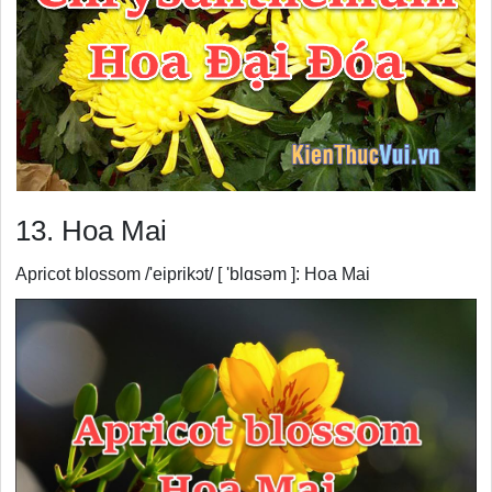
13. Hoa Mai
Apricot blossom /'eiprikɔt/ [ 'blɑsəm ]: Hoa Mai