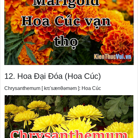
12. Hoa Đại Đóa (Hoa Cúc)
Chrysanthemum [ krɪ'sænθəməm ]: Hoa Cúc