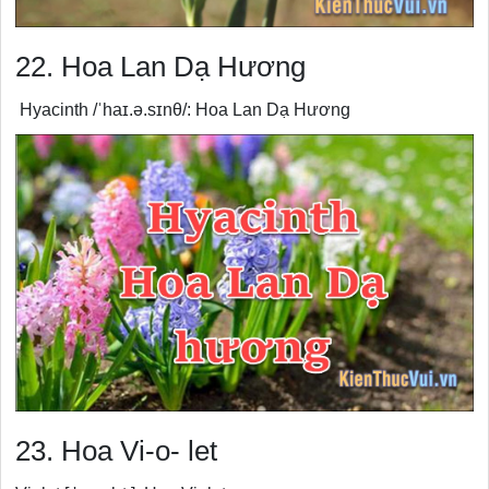
22. Hoa Lan Dạ Hương
Hyacinth /ˈhaɪ.ə.sɪnθ/: Hoa Lan Dạ Hương
23. Hoa Vi-o- let