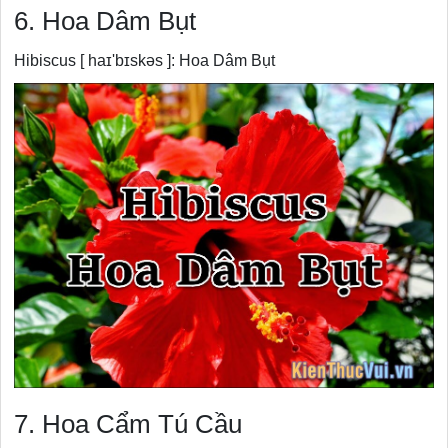
6. Hoa Dâm Bụt
Hibiscus [ haɪ'bɪskəs ]: Hoa Dâm Bụt
7. Hoa Cẩm Tú Cầu