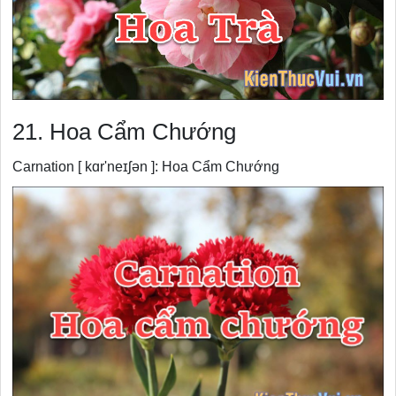
21. Hoa Cẩm Chướng
Carnation [ kɑr'neɪʃən ]: Hoa Cẩm Chướng