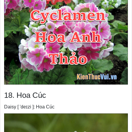
18. Hoa Cúc
Daisy [ 'deɪzi ]: Hoa Cúc