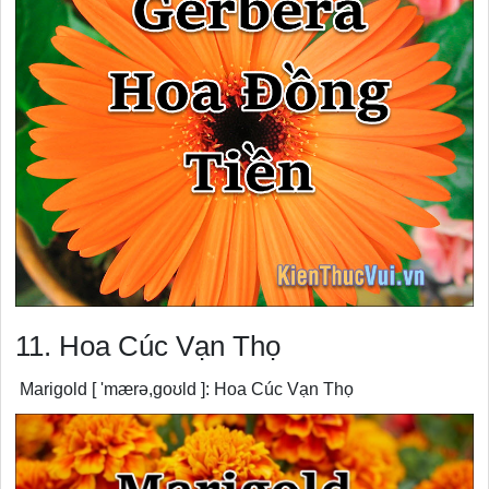
11. Hoa Cúc Vạn Thọ
Marigold [ 'mærə,ɡoʊld ]: Hoa Cúc Vạn Thọ