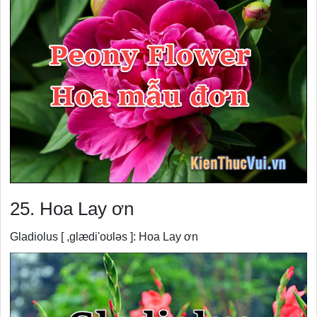
25. Hoa Lay ơn
Gladiolus [ ,glædi'oʊləs ]: Hoa Lay ơn