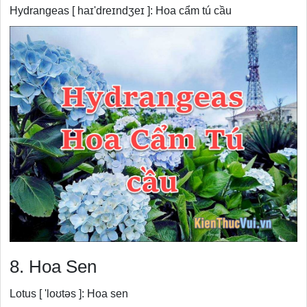
Hydrangeas [ haɪ'dreɪndʒeɪ ]: Hoa cẩm tú cầu
8. Hoa Sen
Lotus [ 'loʊtəs ]: Hoa sen