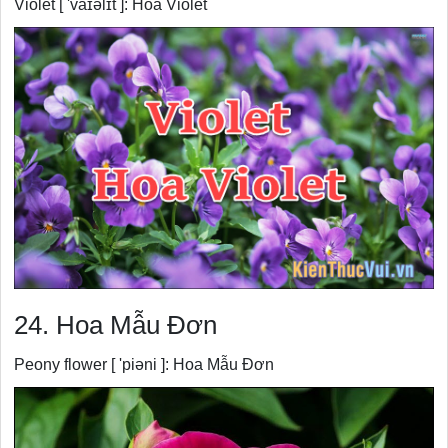
Violet [ 'vaɪəlɪt ]: Hoa Violet
24. Hoa Mẫu Đơn
Peony flower [ 'piəni ]: Hoa Mẫu Đơn