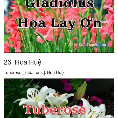
26. Hoa Huệ
Tuberose [ 'tubə,roʊs ]: Hoa Huệ