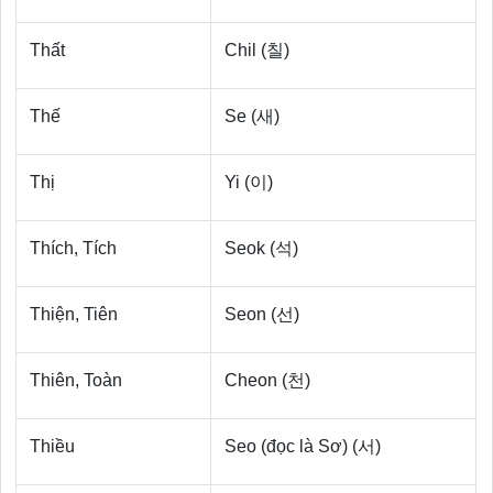
Thất
Chil (칠)
Thế
Se (새)
Thị
Yi (이)
Thích, Tích
Seok (석)
Thiện, Tiên
Seon (선)
Thiên, Toàn
Cheon (천)
Thiều
Seo (đọc là Sơ) (서)