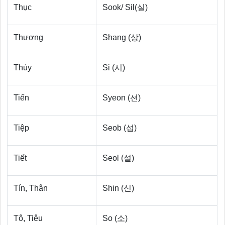
Thục
Sook/ Sil(실)
Thương
Shang (상)
Thủy
Si (시)
Tiến
Syeon (션)
Tiệp
Seob (섭)
Tiết
Seol (설)
Tín, Thân
Shin (신)
Tô, Tiêu
So (소)