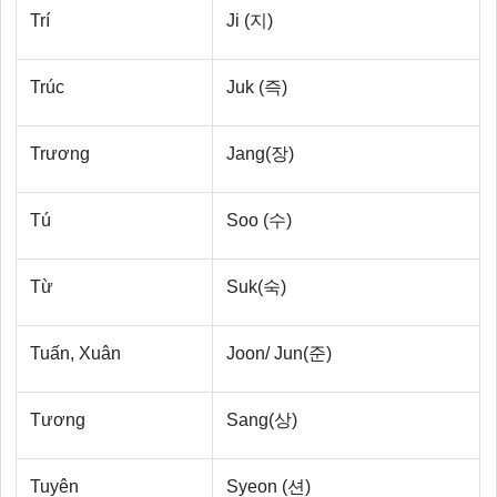
Trí
Ji (지)
Trúc
Juk (즉)
Trương
Jang(장)
Tú
Soo (수)
Từ
Suk(숙)
Tuấn, Xuân
Joon/ Jun(준)
Tương
Sang(상)
Tuyên
Syeon (션)