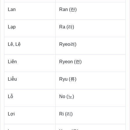
Lan
Ran (란)
Lạp
Ra (라)
Lê, Lệ
Ryeo려)
Liên
Ryeon (련)
Liễu
Ryu (류)
Lỗ
No (노)
Lợi
Ri (리)