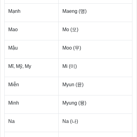
Mạnh
Maeng (맹)
Mao
Mo (모)
Mậu
Moo (무)
Mĩ, Mỹ, My
Mi (미)
Miễn
Myun (뮨)
Minh
Myung (뮹)
Na
Na (나)