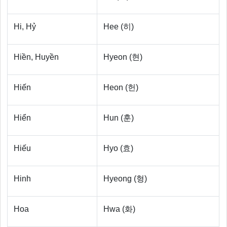
Hi, Hỷ
Hee (히)
Hiền, Huyền
Hyeon (현)
Hiến
Heon (헌)
Hiển
Hun (훈)
Hiếu
Hyo (효)
Hinh
Hyeong (형)
Hoa
Hwa (화)