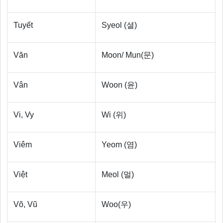
Tuyết
Syeol (셜)
Văn
Moon/ Mun(문)
Vân
Woon (윤)
Vi, Vy
Wi (위)
Viêm
Yeom (염)
Việt
Meol (멀)
Võ, Vũ
Woo(우)