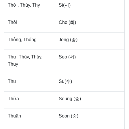
Thời, Thủy, Thy
Si(시)
Thôi
Choi(최)
Thông, Thống
Jong (종)
Thư, Thùy, Thúy,
Seo (서)
Thụy
Thu
Su(수)
Thừa
Seung (승)
Thuận
Soon (숭)