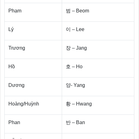
Phạm
범 – Beom
Lý
이 – Lee
Trương
장 – Jang
Hồ
호 – Ho
Dương
양- Yang
Hoàng/Huỳnh
황 – Hwang
Phan
반 – Ban