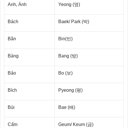
Anh, Ánh
Yeong (영)
Bách
Baek/ Park (박)
Bân
Bin(빈)
Bàng
Bang (방)
Bảo
Bo (보)
Bích
Pyeong (평)
Bùi
Bae (배)
Cẩm
Geum/ Keum (금)