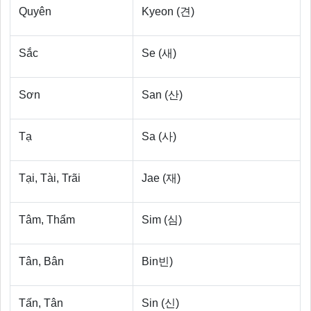
Quyên
Kyeon (견)
Sắc
Se (새)
Sơn
San (산)
Tạ
Sa (사)
Tại, Tài, Trãi
Jae (재)
Tâm, Thẩm
Sim (심)
Tân, Bân
Bin빈)
Tấn, Tân
Sin (신)