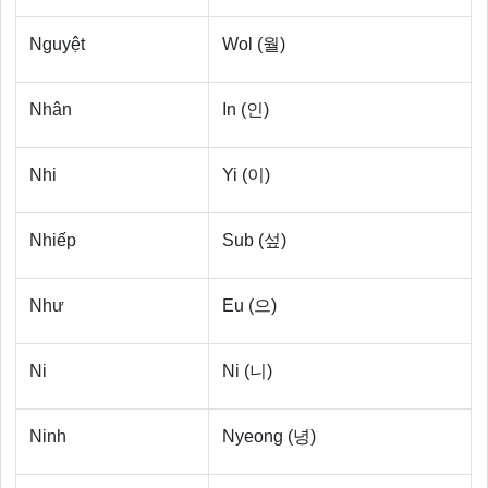
Nguyệt
Wol (월)
Nhân
In (인)
Nhi
Yi (이)
Nhiếp
Sub (섶)
Như
Eu (으)
Ni
Ni (니)
Ninh
Nyeong (녕)