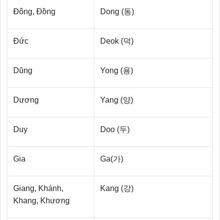
Đông, Đồng
Dong (동)
Đức
Deok (덕)
Dũng
Yong (용)
Dương
Yang (양)
Duy
Doo (두)
Gia
Ga(가)
Giang, Khánh,
Kang (강)
Khang, Khương