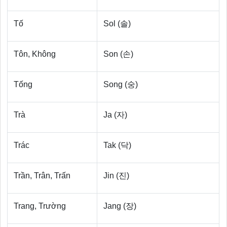
Tố
Sol (솔)
Tôn, Không
Son (손)
Tống
Song (숭)
Trà
Ja (자)
Trác
Tak (닥)
Trần, Trân, Trấn
Jin (진)
Trang, Trường
Jang (장)