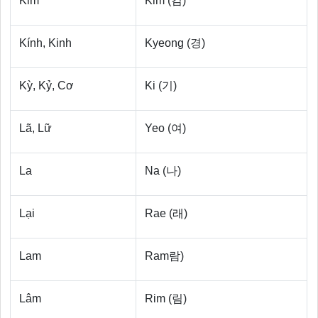
Kim
Kim (김)
Kính, Kinh
Kyeong (경)
Kỳ, Kỷ, Cơ
Ki (기)
Lã, Lữ
Yeo (여)
La
Na (나)
Lại
Rae (래)
Lam
Ram람)
Lâm
Rim (림)