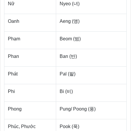
Nữ
Nyeo (녀)
Oanh
Aeng (앵)
Phạm
Beom (범)
Phan
Ban (반)
Phát
Pal (팔)
Phi
Bi (비)
Phong
Pung/ Poong (풍)
Phúc, Phước
Pook (푹)