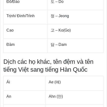
Đỗ/Đào
도 – Do
Trịnh/ Đinh/Trình
정 – Jeong
Cao
고 – Ko(Go)
Đàm
담 – Dam
Dịch các họ khác, tên đệm và tên
tiếng Việt sang tiếng Hàn Quốc
Ái
Ae (애)
An
Ahn (안)