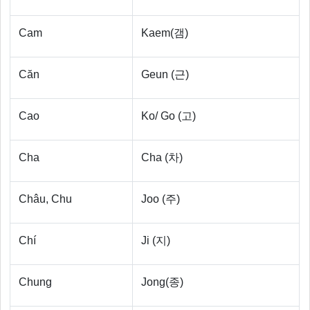
Cam
Kaem(갬)
Căn
Geun (근)
Cao
Ko/ Go (고)
Cha
Cha (차)
Châu, Chu
Joo (주)
Chí
Ji (지)
Chung
Jong(종)