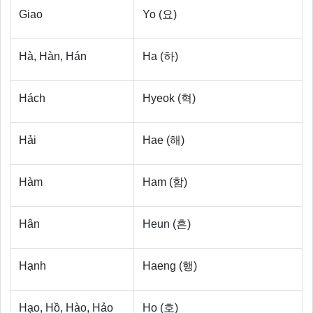
Giao
Yo (요)
Hà, Hàn, Hán
Ha (하)
Hách
Hyeok (혁)
Hải
Hae (해)
Hàm
Ham (함)
Hân
Heun (흔)
Hạnh
Haeng (행)
Hạo, Hồ, Hào, Hảo
Ho (호)