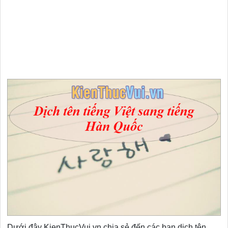
Dưới đây KienThucVui.vn chia sẻ đến các bạn dịch tên