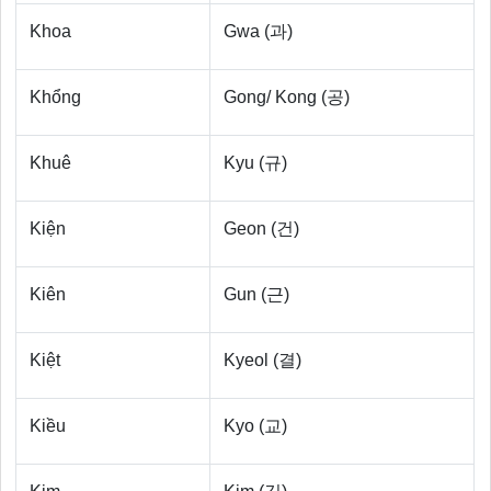
Khoa
Gwa (과)
Khổng
Gong/ Kong (공)
Khuê
Kyu (규)
Kiện
Geon (건)
Kiên
Gun (근)
Kiệt
Kyeol (결)
Kiều
Kyo (교)