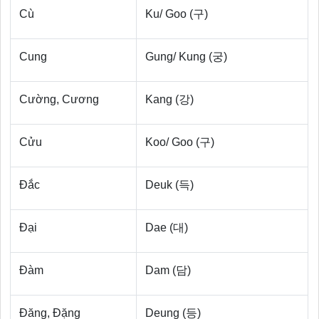
Cù
Ku/ Goo (구)
Cung
Gung/ Kung (궁)
Cường, Cương
Kang (강)
Cửu
Koo/ Goo (구)
Đắc
Deuk (득)
Đại
Dae (대)
Đàm
Dam (담)
Đăng, Đặng
Deung (등)