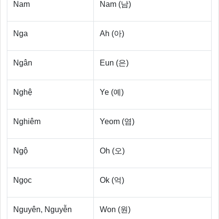
Nam
Nam (남)
Nga
Ah (아)
Ngân
Eun (은)
Nghệ
Ye (예)
Nghiêm
Yeom (염)
Ngộ
Oh (오)
Ngọc
Ok (억)
Nguyên, Nguyễn
Won (원)