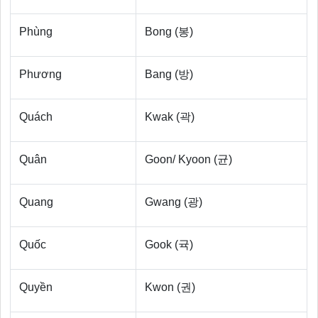
Phùng
Bong (봉)
Phương
Bang (방)
Quách
Kwak (곽)
Quân
Goon/ Kyoon (균)
Quang
Gwang (광)
Quốc
Gook (귝)
Quyền
Kwon (권)