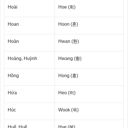
Hoài
Hoe (회)
Hoan
Hoon (훈)
Hoàn
Hwan (환)
Hoàng, Huỳnh
Hwang (황)
Hồng
Hong (홍)
Hứa
Heo (허)
Húc
Wook (욱)
Huế, Huệ
Hye (혜)