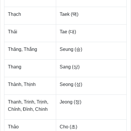
Thạch
Taek (땍)
Thái
Tae (대)
Thăng, Thắng
Seung (승)
Thang
Sang (상)
Thành, Thịnh
Seong (성)
Thanh, Trinh, Trịnh,
Jeong (정)
Chính, Đình, Chinh
Thảo
Cho (초)