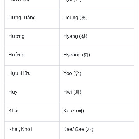
Hưng, Hằng
Heung (흥)
Hương
Hyang (향)
Hường
Hyeong (형)
Hựu, Hữu
Yoo (유)
Huy
Hwi (회)
Khắc
Keuk (극)
Khải, Khởi
Kae/ Gae (개)