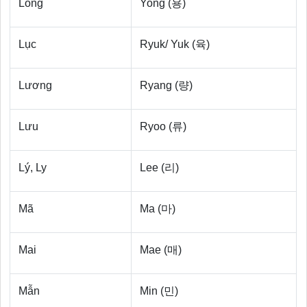
Long
Yong (용)
Lục
Ryuk/ Yuk (육)
Lương
Ryang (량)
Lưu
Ryoo (류)
Lý, Ly
Lee (리)
Mã
Ma (마)
Mai
Mae (매)
Mẫn
Min (민)