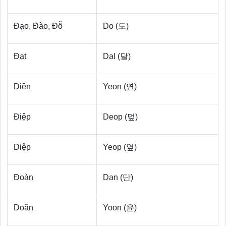
Đạo, Đào, Đỗ
Do (도)
Đạt
Dal (달)
Diên
Yeon (연)
Điệp
Deop (덮)
Diệp
Yeop (옆)
Đoàn
Dan (단)
Doãn
Yoon (윤)