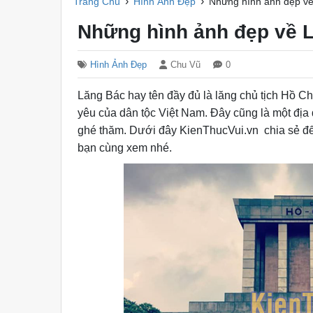
›
›
Trang Chủ
Hình Ảnh Đẹp
Những hình ảnh đẹp v
Những hình ảnh đẹp về 
Hình Ảnh Đẹp
Chu Vũ
0
Lăng Bác hay tên đầy đủ là lăng chủ tịch Hồ C
yêu của dân tộc Việt Nam. Đây cũng là một địa
ghé thăm. Dưới đây KienThucVui.vn chia sẻ đế
bạn cùng xem nhé.