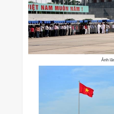
Ảnh lă