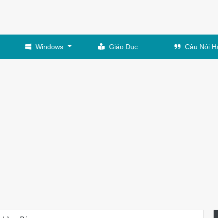
Windows
Giáo Dục
Câu Nói H