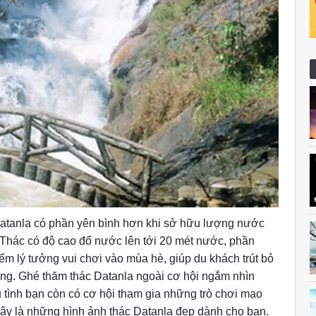
Datanla có phần yên bình hơn khi sở hữu lượng nước
Thác có độ cao đổ nước lên tới 20 mét nước, phần
ểm lý tưởng vui chơi vào mùa hè, giúp du khách trút bỏ
ống. Ghé thăm thác Datanla ngoài cơ hội ngắm nhìn
tình bạn còn có cơ hội tham gia những trò chơi mạo
ây là những hình ảnh thác Datanla đẹp dành cho bạn.