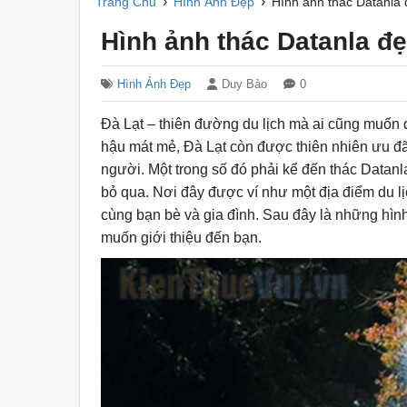
›
›
Trang Chủ
Hình Ảnh Đẹp
Hình ảnh thác Datanla 
Hình ảnh thác Datanla đẹ
Hình Ảnh Đẹp
Duy Bảo
0
Đà Lạt – thiên đường du lịch mà ai cũng muốn đ
hậu mát mẻ, Đà Lạt còn được thiên nhiên ưu đ
người. Một trong số đó phải kể đến thác Datan
bỏ qua. Nơi đây được ví như một địa điểm du lịc
cùng bạn bè và gia đình. Sau đây là những hìn
muốn giới thiệu đến bạn.