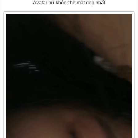
Avatar nữ khóc che mặt đẹp nhất