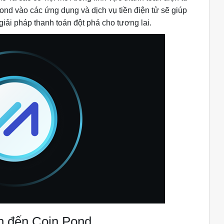
Pond vào các ứng dụng và dịch vụ tiền điện tử sẽ giúp
giải pháp thanh toán đột phá cho tương lai.
an đến Coin Pond