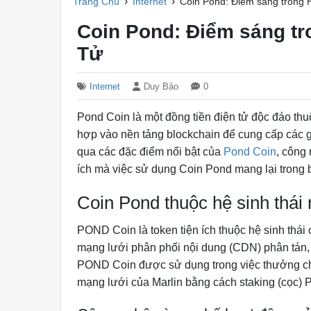
›
›
Trang Chủ
Internet
Coin Pond: Điểm sáng trong H
Coin Pond: Điểm sáng tr
Tử
Internet
Duy Bảo
0
Pond Coin là một đồng tiền điện tử độc đáo thuộc
hợp vào nền tảng blockchain để cung cấp các g
qua các đặc điểm nổi bật của
Pond Coin
, công
ích mà việc sử dụng Coin Pond mang lại trong b
Coin Pond thuộc hệ sinh thái
POND Coin là token tiện ích thuộc hệ sinh thái 
mạng lưới phân phối nội dung (CDN) phân tán,
POND Coin được sử dụng trong việc thưởng cho
mạng lưới của Marlin bằng cách staking (cọc)