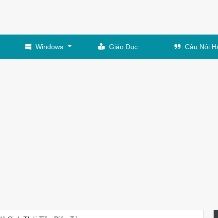
Windows
Giáo Dục
Câu Nói H