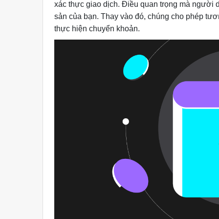
xác thực giao dịch. Điều quan trọng mà người dù
sản của bạn. Thay vào đó, chúng cho phép tươ
thực hiện chuyển khoản.