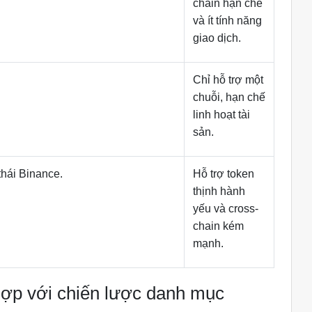
chain hạn chế
và ít tính năng
giao dịch.
Chỉ hỗ trợ một
chuỗi, hạn chế
linh hoạt tài
sản.
thái Binance.
Hỗ trợ token
thịnh hành
yếu và cross-
chain kém
mạnh.
 hợp với chiến lược danh mục