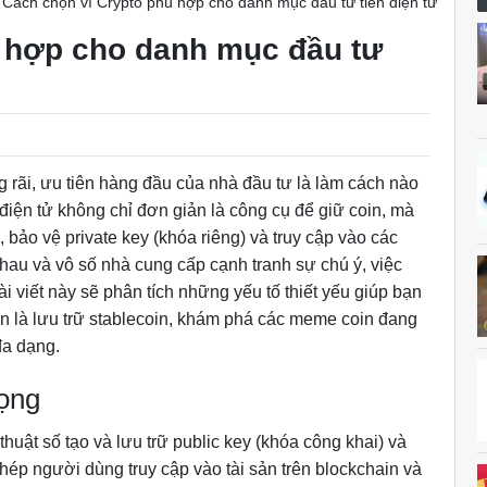
Cách chọn ví Crypto phù hợp cho danh mục đầu tư tiền điện tử
ù hợp cho danh mục đầu tư
 rãi, ưu tiên hàng đầu của nhà đầu tư là làm cách nào
ền điện tử không chỉ đơn giản là công cụ để giữ coin, mà
 bảo vệ private key (khóa riêng) và truy cập vào các
nhau và vô số nhà cung cấp cạnh tranh sự chú ý, việc
i viết này sẽ phân tích những yếu tố thiết yếu giúp bạn
ạn là lưu trữ stablecoin, khám phá các meme coin đang
đa dạng.
rọng
 thuật số tạo và lưu trữ public key (khóa công khai) và
hép người dùng truy cập vào tài sản trên blockchain và