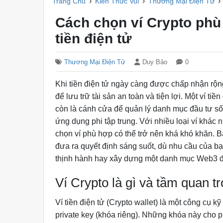
›
›
›
Trang Chủ
Kiến Thức Vui
Thương Mại Điện Tử
Cách chọn ví Crypto ph
tiền điện tử
Thương Mại Điện Tử
Duy Bảo
0
Khi tiền điện tử ngày càng được chấp nhận rộng
để lưu trữ tài sản an toàn và tiện lợi. Một ví ti
còn là cánh cửa để quản lý danh mục đầu tư số,
ứng dụng phi tập trung. Với nhiều loại ví khác 
chọn ví phù hợp có thể trở nên khá khó khăn. Bà
đưa ra quyết định sáng suốt, dù nhu cầu của b
thịnh hành hay xây dựng một danh mục Web3 
Ví Crypto là gì và tầm quan t
Ví tiền điện tử (Crypto wallet) là một công cụ kỹ
private key (khóa riêng). Những khóa này cho p