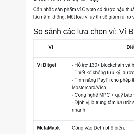
Cân nhắc sản phẩm ví Crypto có được hậu thuẫn
lâu năm không. Một loại ví uy tín sẽ giảm rủi ro 
So sánh các lựa chọn ví: Ví Bi
Ví
Điể
Ví Bitget
- Hỗ trợ 130+ blockchain và h
- Thiết kế không lưu ký, đượ
- Tính năng PayFi cho phép 
Mastercard/Visa
- Công nghệ MPC + quỹ bảo 
- Định vị là trung tâm lưu tr
nhanh
MetaMask
Cổng vào DeFi phổ biến.