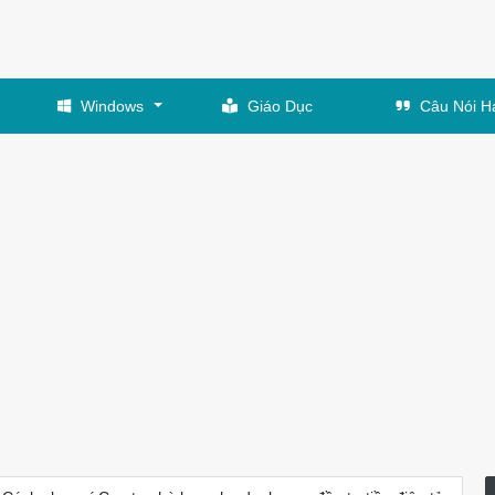
Windows
Giáo Dục
Câu Nói H