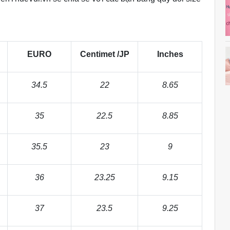
EURO
Centimet /JP
Inches
34.5
22
8.65
35
22.5
8.85
35.5
23
9
36
23.25
9.15
37
23.5
9.25