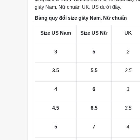
giày Nam, Nữ chuẩn UK, US dưới đây.
Bảng quy đổi size giày Nam, Nữ chuẩn
Size US Nam
Size US Nữ
UK
3
5
2
3.5
5.5
2.5
4
6
3
4.5
6.5
3.5
5
7
4