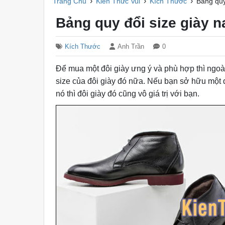
›
›
›
Trang Chủ
Kiến Thức Vui
Kích Thước
Bảng quy
Bảng quy đổi size giày 
Kích Thước
Anh Trần
0
Để mua một đôi giày ưng ý và phù hợp thì ngoài
size của đôi giày đó nữa. Nếu bạn sở hữu một
nó thì đôi giày đó cũng vô giá trị với bạn.