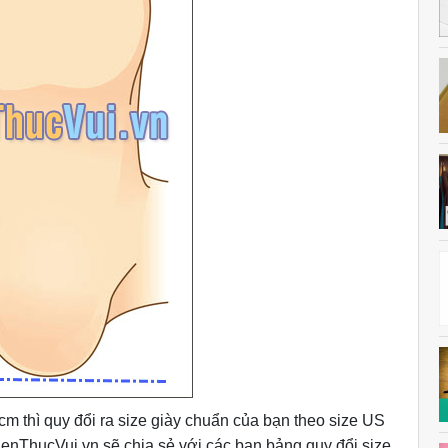
cm thì quy đổi ra size giày chuẩn của bạn theo size US
KienThucVui.vn sẽ chia sẻ với các bạn bảng quy đổi size