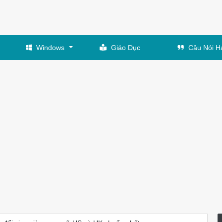
Windows
Giáo Dục
Câu Nói H