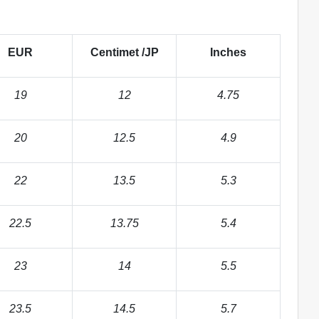
EUR
Centimet /JP
Inches
19
12
4.75
20
12.5
4.9
22
13.5
5.3
22.5
13.75
5.4
23
14
5.5
23.5
14.5
5.7