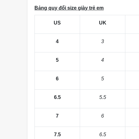
Bảng quy đổi size giày trẻ em
US
UK
4
3
5
4
6
5
6.5
5.5
7
6
7.5
6.5