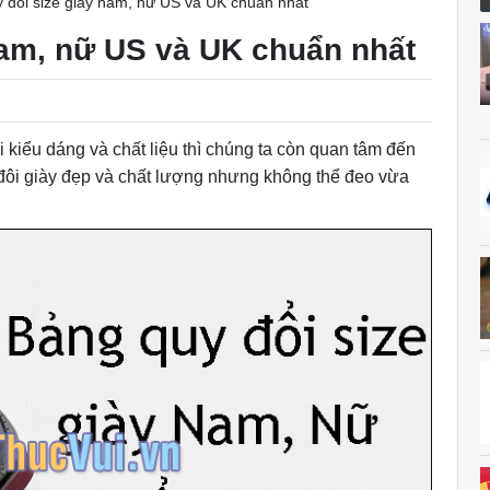
 đổi size giày nam, nữ US và UK chuẩn nhất
nam, nữ US và UK chuẩn nhất
 kiểu dáng và chất liệu thì chúng ta còn quan tâm đến
 đôi giày đẹp và chất lượng nhưng không thể đeo vừa