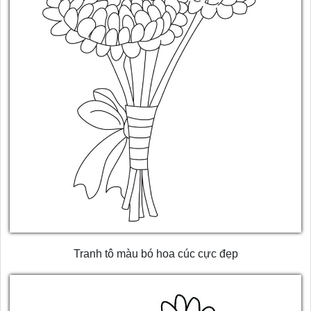
Tranh tô màu bó hoa cúc cực đẹp