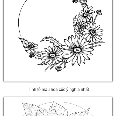
Hình tô màu hoa cúc ý nghĩa nhất