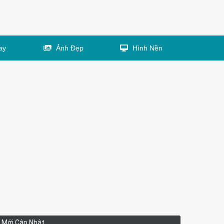
ay
Ảnh Đẹp
Hình Nền
Mới Cập Nhật