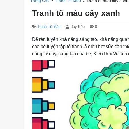
›
›
Trang Chủ
Tranh Tô Màu
Tranh tô màu cây xanh
Tranh tô màu cây xanh
Tranh Tô Màu
Duy Bảo
0
Để rèn luyện khả năng sáng tạo, khả năng quan
cho bé luyện tập tô tranh là điều hết sức cần t
năng tư duy, sáng tạo của bé, KienThucVui xin