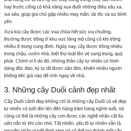
hay trước cổng có khả năng xua đuổi những điều xấu xa,
xui xẻo, giúp gia chủ gặp nhiều may mắn, tài lộc và sự bình
yên.
Xưa kia cây được các vua chúa hết sức ưa chuộng,
thường được trồng ở khu vực lăng mộ cũng có khi trồng
nhiều ở trong cung đình. Ngày nay, cây được trồng nhiều
trong chậu, vườn nhà, biệt thự toát lên vẻ sang trọng, quý
phái. Chính vì lí do đó, những thân cây tự nhiên có hình
dáng độc đáo, kỳ lạ rất được săn đón, khiến nhiều người
không tiếc giá nào để rinh ngay về nhà.
3. Những cây Duối cảnh đẹp nhất
Cây Duối cảnh đẹp không chỉ là những cây Duối có vẻ đẹp
tự nhiên có tuổi đời lên đến hàng trăm hàng nghìn tuổi, nó
cũng có thể là những cây con được các nghệ nhân cắt tỉa
uốn nắn từ khi còn nhỏ. Tất nhiên, yếu tố tự nhiên vẫn là
nguyên nhân quyết định xem nó có thể tạo thành một cây