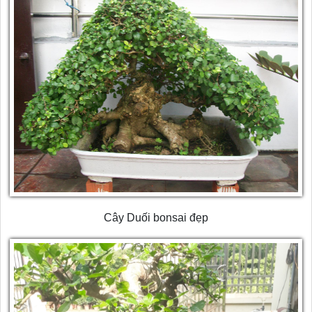
Cây Duối bonsai đẹp