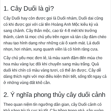
1. Cây Duối là gì?
Cây Duối hay còn được gọi là Duối nhám, Duối dai cũng
có khi được gọi với cái tên Hoàng Anh Mộc kiêu kỳ và
sang chảnh. Cây thân mộc, cao từ 4-8 mét khi trưởng
thành, cành lá mọc chủ yếu trên ngọn và tán cây đám chéo
nhau tạo hình dạng như những cái ô xanh mát. Lá duối
nhọn, hơi nhám, xung quanh viền lá có hình răng cưa.
Cây chủ yếu mọc đơn lẻ, lá màu xanh đậm đến mùa cho
hoa màu vàng lục đôi khi chuyển sang màu trắng. Quả
duối khi chín có màu vàng tươi, có thể ăn được. Cây dễ
dàng thích nghi với mọi điều kiện thời tiết, sống tốt ngay cả
ở những vùng đất khô cằn.
2. Ý nghĩa phong thủy cây duối cảnh
Theo quan niệm tín ngưỡng dân gian, cây Duối cảnh có
khả năng trừ tà cực kỳ tốt. Cây trồng trong nhà, sân vườn