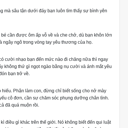
ng mà sâu tận dưới đáy bạn luôn tìm thấy sự bình yên
ỏ bé cần được ôm ấp vỗ về và che chở, dù bạn khôn lớn
à ngây ngô trong vòng tay yêu thương của họ.
 có cười nhạo bạn đến mức nào đi chăng nữa thì ngay
ấy không thứ gì ngọt ngào bằng nụ cười và ánh mắt yêu
ón bạn trở về.
 hiếu. Phận làm con, đừng chỉ biết sống cho nở mày
 yếu cô đơn, cần sự chăm sóc phụng dưỡng chân tình.
 cả đã quá muộn rồi.
 điều gì khác trên thế giới. Nó không biết đến qui luật