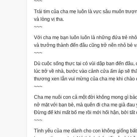
~~~
Trái tim của cha mẹ luôn là vực sâu muôn trượ
và lòng vị tha.
~~~
Với cha mẹ bạn luôn luôn là những đứa trẻ nh
và trưởng thành đến đâu cũng trở nên nhỏ bé v
~~~
Dù cuộc sống thực tại có vùi dập bạn đến đâu,
lúc trở về nhà, bước vào cảnh cửa ấm áp sẽ th
thương xen lẫn vui mừng của cha mẹ khi chào đ
~~~
Cha mẹ nuôi con cả một đời không mong gì báo
nở mặt với bạn bè, mà quên đi cha mẹ già đau
Đừng để khi mất bố mẹ rồi mới hối hận, bởi tất
~~~
Tình yêu của mẹ dành cho con không giống bất kì