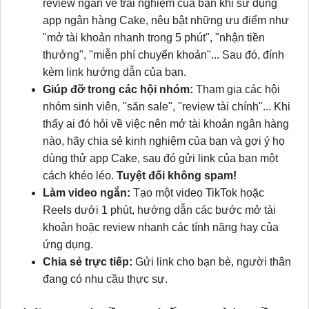
review ngắn về trải nghiệm của bạn khi sử dụng
app ngân hàng Cake, nêu bật những ưu điểm như
"mở tài khoản nhanh trong 5 phút", "nhận tiền
thưởng", "miễn phí chuyển khoản"... Sau đó, đính
kèm link hướng dẫn của bạn.
Giúp đỡ trong các hội nhóm:
Tham gia các hội
nhóm sinh viên, "săn sale", "review tài chính"... Khi
thấy ai đó hỏi về việc nên mở tài khoản ngân hàng
nào, hãy chia sẻ kinh nghiệm của bạn và gợi ý họ
dùng thử app Cake, sau đó gửi link của bạn một
cách khéo léo.
Tuyệt đối không spam!
Làm video ngắn:
Tạo một video TikTok hoặc
Reels dưới 1 phút, hướng dẫn các bước mở tài
khoản hoặc review nhanh các tính năng hay của
ứng dụng.
Chia sẻ trực tiếp:
Gửi link cho bạn bè, người thân
đang có nhu cầu thực sự.