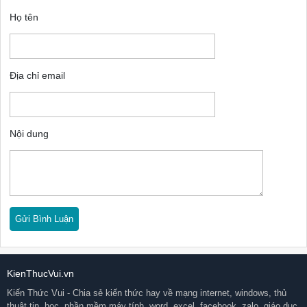
Họ tên
Địa chỉ email
Nội dung
KienThucVui.vn
Kiến Thức Vui - Chia sẻ kiến thức hay về mạng internet, windows, thủ
thuật tin, học, phần mềm máy tính, word, excel, facebook, zalo, giáo dục,