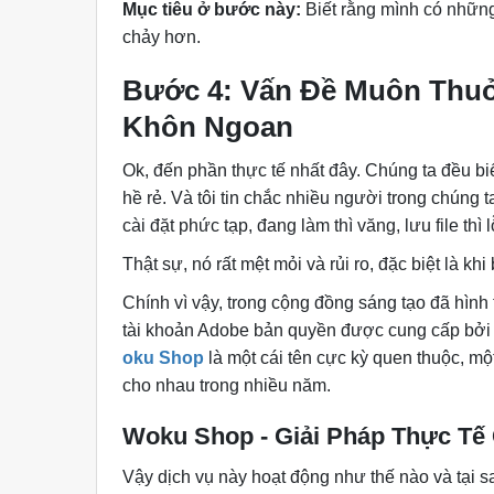
Mục tiêu ở bước này:
Biết rằng mình có những 
chảy hơn.
Bước 4: Vấn Đề Muôn Thuở
Khôn Ngoan
Ok, đến phần thực tế nhất đây. Chúng ta đều bi
hề rẻ. Và tôi tin chắc nhiều người trong chúng t
cài đặt phức tạp, đang làm thì văng, lưu file thì
Thật sự, nó rất mệt mỏi và rủi ro, đặc biệt là kh
Chính vì vậy, trong cộng đồng sáng tạo đã hình 
tài khoản Adobe bản quyền được cung cấp bởi c
oku Shop
là một cái tên cực kỳ quen thuộc, mộ
cho nhau trong nhiều năm.
Woku Shop - Giải Pháp Thực T
Vậy dịch vụ này hoạt động như thế nào và tại sa