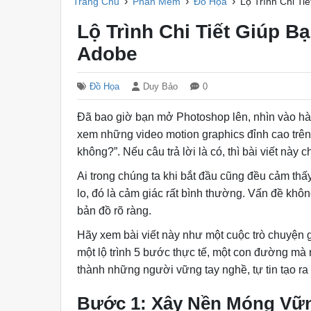
›
›
›
Trang Chủ
Phần Mềm
Đồ Họa
Lộ Trình Chi Ti
Lộ Trình Chi Tiết Giúp B
Adobe
Đồ Họa
Duy Bảo
0
Đã bao giờ bạn mở Photoshop lên, nhìn vào hà
xem những video motion graphics đỉnh cao trê
không?”. Nếu câu trả lời là có, thì bài viết này 
Ai trong chúng ta khi bắt đầu cũng đều cảm th
lo, đó là cảm giác rất bình thường. Vấn đề khô
bản đồ rõ ràng.
Hãy xem bài viết này như một cuộc trò chuyện 
một lộ trình 5 bước thực tế, một con đường mà r
thành những người vững tay nghề, tự tin tạo r
Bước 1: Xây Nền Móng Vữ