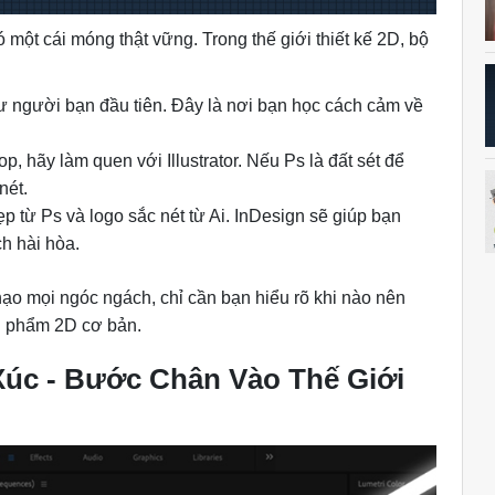
ó một cái móng thật vững. Trong thế giới thiết kế 2D, bộ
 người bạn đầu tiên. Đây là nơi bạn học cách cảm về
p, hãy làm quen với Illustrator. Nếu Ps là đất sét để
nét.
p từ Ps và logo sắc nét từ Ai. InDesign sẽ giúp bạn
h hài hòa.
ạo mọi ngóc ngách, chỉ cần bạn hiểu rõ khi nào nên
ản phẩm 2D cơ bản.
Xúc - Bước Chân Vào Thế Giới