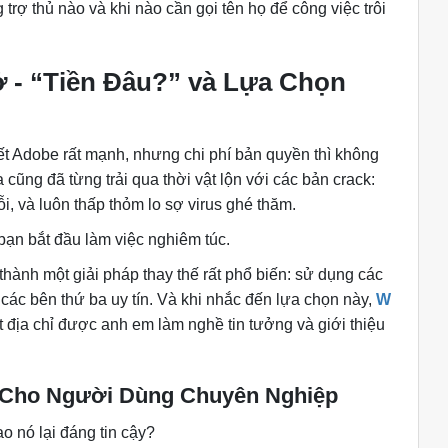
trợ thủ nào và khi nào cần gọi tên họ để công việc trôi
 - “Tiền Đâu?” và Lựa Chọn
ết Adobe rất mạnh, nhưng chi phí bản quyền thì không
a cũng đã từng trải qua thời vật lộn với các bản crack:
 lỗi, và luôn thấp thỏm lo sợ virus ghé thăm.
i bạn bắt đầu làm việc nghiêm túc.
thành một giải pháp thay thế rất phổ biến: sử dụng các
ác bên thứ ba uy tín. Và khi nhắc đến lựa chọn này,
W
t địa chỉ được anh em làm nghề tin tưởng và giới thiệu
ế Cho Người Dùng Chuyên Nghiệp
o nó lại đáng tin cậy?