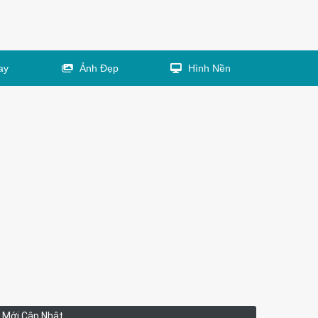
ay
Ảnh Đẹp
Hình Nền
Mới Cập Nhật