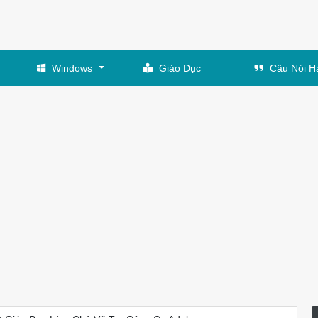
Windows
Giáo Dục
Câu Nói H