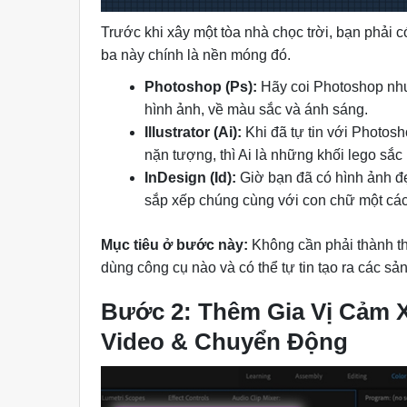
Trước khi xây một tòa nhà chọc trời, bạn phải c
ba này chính là nền móng đó.
Photoshop (Ps):
Hãy coi Photoshop như
hình ảnh, về màu sắc và ánh sáng.
Illustrator (Ai):
Khi đã tự tin với Photosho
nặn tượng, thì Ai là những khối lego sắc 
InDesign (Id):
Giờ bạn đã có hình ảnh đẹ
sắp xếp chúng cùng với con chữ một các
Mục tiêu ở bước này:
Không cần phải thành th
dùng công cụ nào và có thể tự tin tạo ra các s
Bước 2: Thêm Gia Vị Cảm 
Video & Chuyển Động