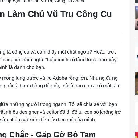
ết Giúp Bạn Làm Chủ Vũ Trụ Công Cụ Adobe
ạn Làm Chủ Vũ Trụ Công Cụ
ng tá công cụ và cảm thấy một chút ngợp? Hoặc lướt
n mạng và thầm nghĩ: “Liệu mình có làm được như vậy
chính là dành cho bạn.
ấy mông lung trước vũ trụ Adobe rộng lớn. Nhưng đừng
ng phải là bạn không đủ giỏi, mà là bạn chưa có một tấm
giữa những người trong ngành. Tôi sẽ chia sẻ với bạn
ất nhiều designer và editor đã đi để từ con số không trở
a sản phẩm và kiếm tiền từ đam mê của mình.
ng Chắc - Gặp Gỡ Bộ Tam