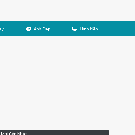
ay
Ảnh Đẹp
Hình Nền
Mới Cập Nhật