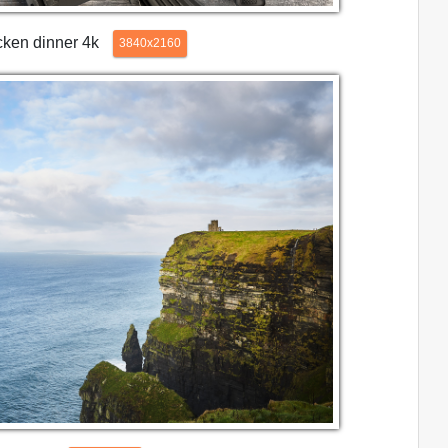
cken dinner 4k
3840x2160