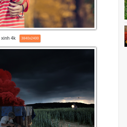
l xinh 4k
3840x2400