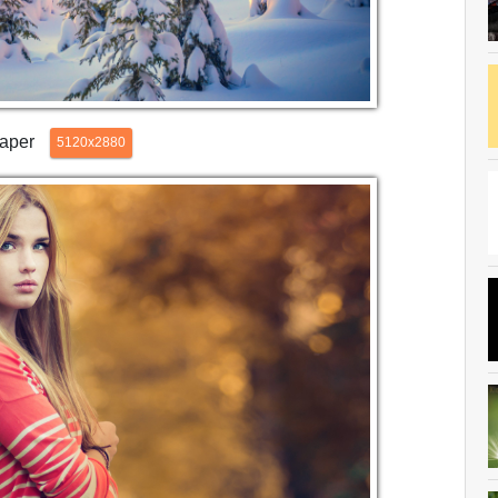
paper
5120x2880