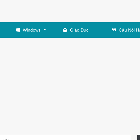
Windows
Giáo Dục
Câu Nói H