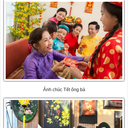
Ảnh chúc Tết ông bà