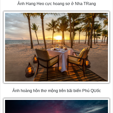
Ảnh Hang Heo cực hoang sơ ở Nha TRang
Ảnh hoàng hôn thơ mộng trên bãi biển Phú QUốc