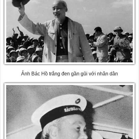
Ảnh Bác Hồ trắng đen gần gũi với nhân dân