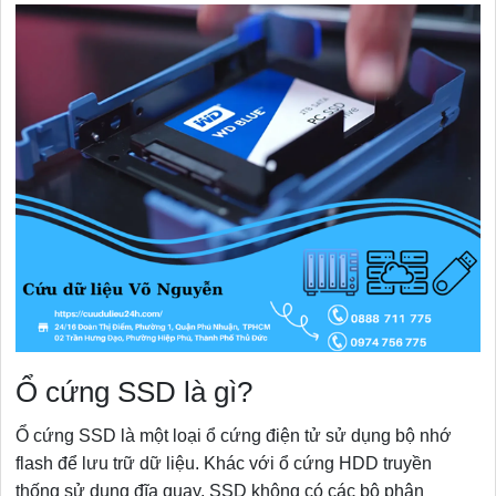
Ổ cứng SSD là gì?
Ổ cứng SSD là một loại ổ cứng điện tử sử dụng bộ nhớ
flash để lưu trữ dữ liệu. Khác với ổ cứng HDD truyền
thống sử dụng đĩa quay, SSD không có các bộ phận