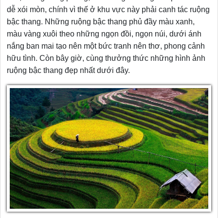
dễ xói mòn, chính vì thế ở khu vực này phải canh tác ruộng
bậc thang. Những ruộng bậc thang phủ đầy màu xanh,
màu vàng xuôi theo những ngọn đồi, ngọn núi, dưới ánh
nắng ban mai tạo nên một bức tranh nên thơ, phong cảnh
hữu tình. Còn bây giờ, cùng thưởng thức những hình ảnh
ruộng bậc thang đẹp nhất dưới đây.