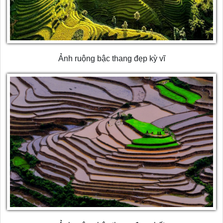
Ảnh ruộng bậc thang đẹp kỳ vĩ