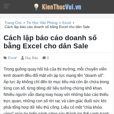
›
›
›
Trang Chủ
Tin Học Văn Phòng
Excel
Cách lập báo cáo doanh số bằng Excel cho dân Sale
Cách lập báo cáo doanh số
bằng Excel cho dân Sale
Excel
Duy Bảo
0
Trong guồng quay hối hả của thị trường, mỗi chuyên viên
kinh doanh đều đối mặt với áp lực mang tên “doanh số”.
Áp lực ấy không chỉ đến từ mục tiêu mà còn ẩn chứa trong
từng con số, từng dòng dữ liệu tưởng chừng khô khan.
Nhiều người vẫn đang loay hoay với những báo cáo thiếu
trực quan, những con số rời rạc và cảm giác đuối sức khi
phải tổng hợp dữ liệu thủ công. Liệu có một “chìa khóa
vàng” giúp họ biến gánh nặng này thành lợi thế cạnh tranh