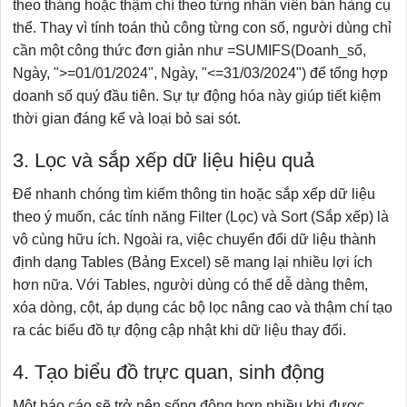
theo tháng hoặc thậm chí theo từng nhân viên bán hàng cụ
thể. Thay vì tính toán thủ công từng con số, người dùng chỉ
cần một công thức đơn giản như =SUMIFS(Doanh_số,
Ngày, ">=01/01/2024", Ngày, "<=31/03/2024") để tổng hợp
doanh số quý đầu tiên. Sự tự động hóa này giúp tiết kiệm
thời gian đáng kể và loại bỏ sai sót.
3. Lọc và sắp xếp dữ liệu hiệu quả
Để nhanh chóng tìm kiếm thông tin hoặc sắp xếp dữ liệu
theo ý muốn, các tính năng Filter (Lọc) và Sort (Sắp xếp) là
vô cùng hữu ích. Ngoài ra, việc chuyển đổi dữ liệu thành
định dạng Tables (Bảng Excel) sẽ mang lại nhiều lợi ích
hơn nữa. Với Tables, người dùng có thể dễ dàng thêm,
xóa dòng, cột, áp dụng các bộ lọc nâng cao và thậm chí tạo
ra các biểu đồ tự động cập nhật khi dữ liệu thay đổi.
4. Tạo biểu đồ trực quan, sinh động
Một báo cáo sẽ trở nên sống động hơn nhiều khi được