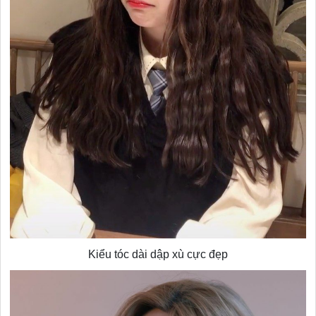
Kiểu tóc dài dập xù cực đẹp