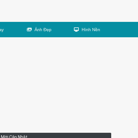
ay
Ảnh Đẹp
Hình Nền
Mới Cập Nhật