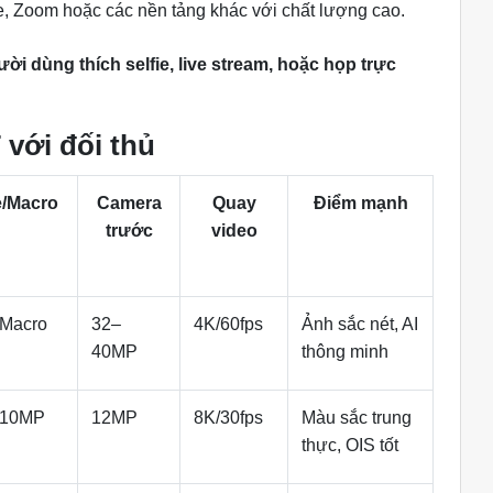
, Zoom hoặc các nền tảng khác với chất lượng cao.
ời dùng thích selfie, live stream, hoặc họp trực
với đối thủ
e/Macro
Camera
Quay
Điểm mạnh
trước
video
/Macro
32–
4K/60fps
Ảnh sắc nét, AI
40MP
thông minh
 10MP
12MP
8K/30fps
Màu sắc trung
thực, OIS tốt