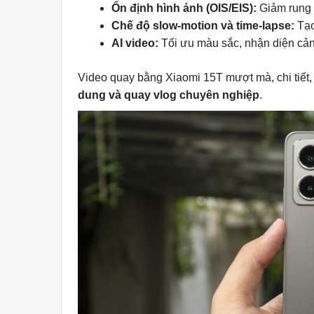
Ổn định hình ảnh (OIS/EIS):
Giảm rung l
Chế độ slow-motion và time-lapse:
Tạo
AI video:
Tối ưu màu sắc, nhận diện cản
Video quay bằng Xiaomi 15T mượt mà, chi tiết,
dung và quay vlog chuyên nghiệp
.