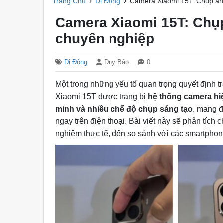
›
›
Trang Chủ
Di Động
Camera Xiaomi 15T: Chụp ảnh
Camera Xiaomi 15T: Chụp
chuyên nghiệp
Di Động
Duy Bảo
0
Một trong những yếu tố quan trọng quyết định t
Xiaomi 15T được trang bị
hệ thống camera hi
minh và nhiều chế độ chụp sáng tạo
, mang 
ngay trên điện thoại. Bài viết này sẽ phân tích ch
nghiệm thực tế, đến so sánh với các smartpho