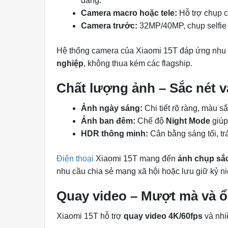
dàng.
Camera macro hoặc tele:
Hỗ trợ chụp c
Camera trước:
32MP/40MP, chụp selfie s
Hệ thống camera của Xiaomi 15T đáp ứng nhu
nghiệp
, không thua kém các flagship.
Chất lượng ảnh – Sắc nét 
Ảnh ngày sáng:
Chi tiết rõ ràng, màu sắ
Ảnh ban đêm:
Chế độ
Night Mode
giúp 
HDR thông minh:
Cân bằng sáng tối, tr
Điện thoại
Xiaomi 15T mang đến
ảnh chụp sắc
nhu cầu chia sẻ mạng xã hội hoặc lưu giữ kỷ n
Quay video – Mượt mà và ổ
Xiaomi 15T hỗ trợ
quay video 4K/60fps
và nhi