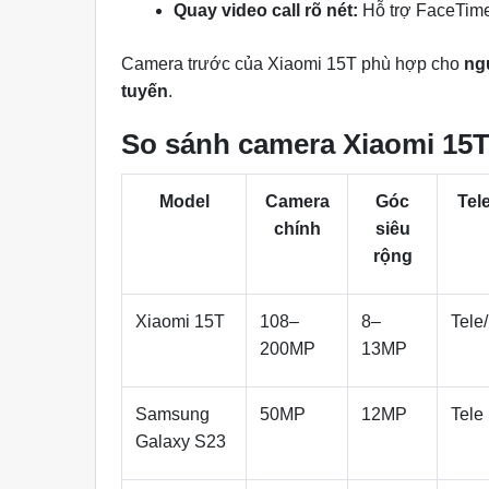
Quay video call rõ nét:
Hỗ trợ FaceTime
Camera trước của Xiaomi 15T phù hợp cho
ngư
tuyến
.
So sánh camera Xiaomi 15T 
Model
Camera
Góc
Tel
chính
siêu
rộng
Xiaomi 15T
108–
8–
Tele
200MP
13MP
Samsung
50MP
12MP
Tele
Galaxy S23