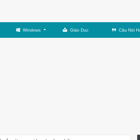
Windows
Giáo Dục
Câu Nói H