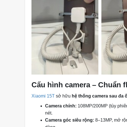
Cấu hình camera – Chuẩn f
Xiaomi 15T
sở hữu
hệ thống camera sau đa 
Camera chính:
108MP/200MP (tùy phiên b
nét.
Camera góc siêu rộng:
8–13MP, mở rộn